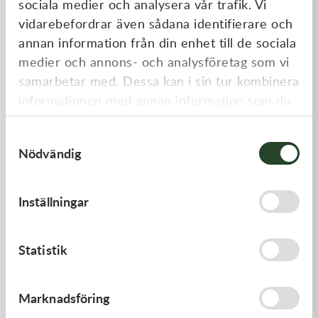
sociala medier och analysera vår trafik. Vi
Liknande produkter
vidarebefordrar även sådana identifierare och
annan information från din enhet till de sociala
medier och annons- och analysföretag som vi
samarbetar med. Dessa kan i sin tur kombinera
informationen med annan information som du
har tillhandahållit eller som de har samlat in
Samtyckesval
när du har använt deras tjänster.
Nödvändig
Kawasaki
Kawasaki
Inställningar
GASKET,GENERATOR COVE
GASKET-HEAD
212,00
kr
277,00
kr
Statistik
I lager
Slut i lager
Marknadsföring