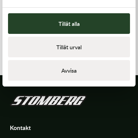
Tillåt alla
Kawasaki
Kawasaki
Tillåt urval
GASKET,FLOAT CHAMBER
GASKET,CYLINDER BASE,
97,00
kr
125,00
kr
Slut i lager
I lager
Avvisa
Kontakt