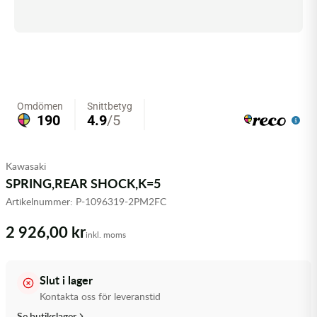
Olja MC
Skydd
Fjädring
Mopedslang
Kylarvätska
Chassidelar
Trail
Vätskesystem
Hjul
Mousse
Luftfilterolja & Rengöring
Drivremmar & Variatorremmar
Slangar
Lagersatser
Slang
Oljepaket
Eldelar
Motordelar & Filter
Trialdäck
Sprayer
Fjädring
Plast
Tubliss
Tvätt & Rengöring
Hytter & Flaklock
Kawasaki
SPRING,REAR SHOCK,K=5
Styren & Reglage
Växellådsolja
Karossdelar & Tillbehör
Artikelnummer:
P-1096319-2PM2FC
Övriga Kemprodukter
Kyl- & värmesystemdelar
2 926,00 kr
inkl. moms
Motordelar
Slut i lager
Styren & Tillbehör
Kontakta oss för leveranstid
Se butikslager