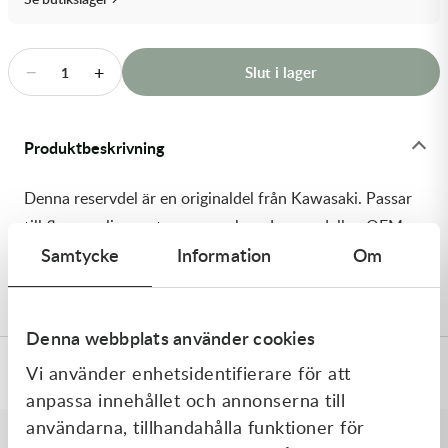
Transmission & Drivlina
Vagnar
−
+
Slut i lager
1
Variatordelar
Produktbeskrivning
Vinschar & Tillbehör
Denna reservdel är en originaldel från Kawasaki. Passar
Vinterprodukter
till flera vanliga motocross- och enduromodeller. OEM
Samtycke
Information
Om
ref. nr.: 92145-1746-10 / 92145174610. Modellkod:
KX450HHF
Denna webbplats använder cookies
Vi använder enhetsidentifierare för att
Specifikationer
anpassa innehållet och annonserna till
användarna, tillhandahålla funktioner för