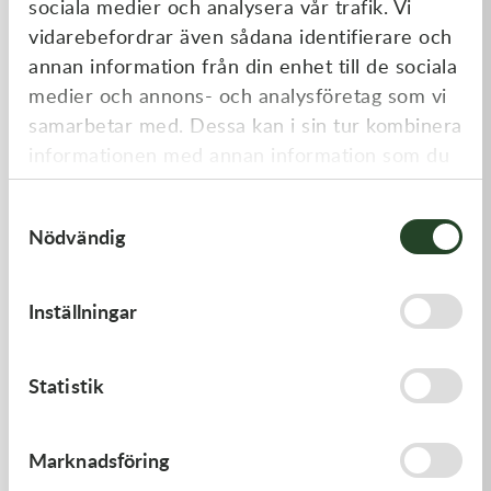
sociala medier och analysera vår trafik. Vi
Liknande produkter
vidarebefordrar även sådana identifierare och
annan information från din enhet till de sociala
medier och annons- och analysföretag som vi
samarbetar med. Dessa kan i sin tur kombinera
informationen med annan information som du
har tillhandahållit eller som de har samlat in
Samtyckesval
när du har använt deras tjänster.
Nödvändig
Kawasaki
Kawasaki
Inställningar
GASKET,GENERATOR COVE
GASKET,FUEL TANK CAP
212,00
kr
58,00
kr
Statistik
I lager
I lager
Marknadsföring