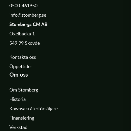
0500-461950
info@stomberg.se
Stombergs CM AB
Oxelbacka 1
549 99 Skövde
Kontakta oss
Öppettider
Om oss
Om Stomberg
Historia
Kawasaki återförsäljare
Finansiering
Verkstad