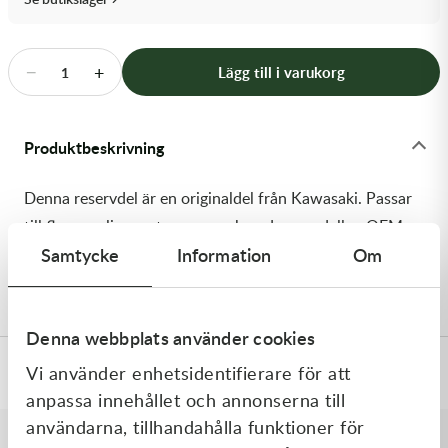
Transmission & Drivlina
Vagnar
−
+
Lägg till i varukorg
1
Variatordelar
Produktbeskrivning
Vinschar & Tillbehör
Denna reservdel är en originaldel från Kawasaki. Passar
Vinterprodukter
till flera vanliga motocross- och enduromodeller. OEM
Samtycke
Information
Om
ref. nr.: 92145-1474-10 / 92145147410. Modellkod:
KX65-A4
Denna webbplats använder cookies
Vi använder enhetsidentifierare för att
Specifikationer
anpassa innehållet och annonserna till
användarna, tillhandahålla funktioner för