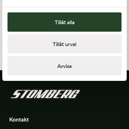
Tillåt alla
Kawasaki
Kawasaki
Tillåt urval
GASKET,GENERATOR
TOOL-
WRENCH,BOX,21MM&
191,00
kr
197,00
kr
I lager
I lager
Avvisa
Kontakt