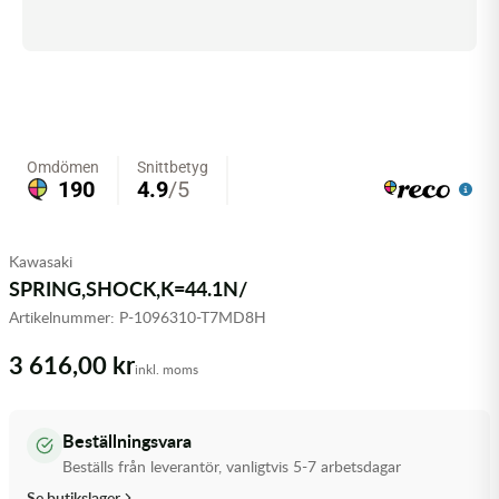
Olja MC
Skydd
Fjädring
Mopedslang
Kylarvätska
Chassidelar
Trail
Vätskesystem
Hjul
Mousse
Luftfilterolja & Rengöring
Drivremmar & Variatorremmar
Slangar
Lagersatser
Slang
Oljepaket
Eldelar
Motordelar & Filter
Trialdäck
Sprayer
Fjädring
Plast
Tubliss
Tvätt & Rengöring
Hytter & Flaklock
Kawasaki
SPRING,SHOCK,K=44.1N/
Styren & Reglage
Växellådsolja
Karossdelar & Tillbehör
Artikelnummer:
P-1096310-T7MD8H
Övriga Kemprodukter
Kyl- & värmesystemdelar
3 616,00 kr
inkl. moms
Motordelar
Beställningsvara
Styren & Tillbehör
Beställs från leverantör, vanligtvis 5-7 arbetsdagar
Se butikslager