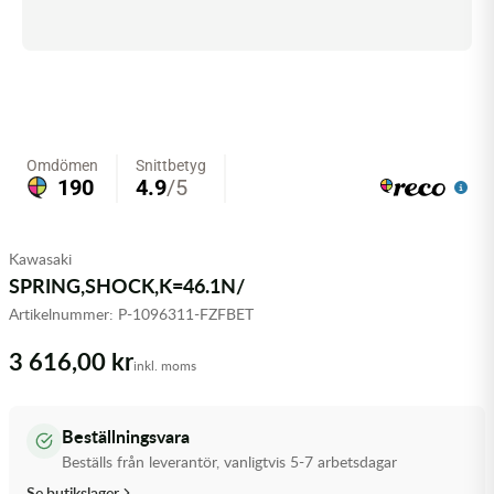
Olja MC
Skydd
Fjädring
Mopedslang
Kylarvätska
Chassidelar
Trail
Vätskesystem
Hjul
Mousse
Luftfilterolja & Rengöring
Drivremmar & Variatorremmar
Slangar
Lagersatser
Slang
Oljepaket
Eldelar
Motordelar & Filter
Trialdäck
Sprayer
Fjädring
Plast
Tubliss
Tvätt & Rengöring
Hytter & Flaklock
Kawasaki
SPRING,SHOCK,K=46.1N/
Styren & Reglage
Växellådsolja
Karossdelar & Tillbehör
Artikelnummer:
P-1096311-FZFBET
Övriga Kemprodukter
Kyl- & värmesystemdelar
3 616,00 kr
inkl. moms
Motordelar
Beställningsvara
Styren & Tillbehör
Beställs från leverantör, vanligtvis 5-7 arbetsdagar
Se butikslager