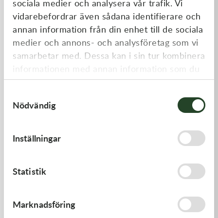
sociala medier och analysera vår trafik. Vi
Liknande produkter
vidarebefordrar även sådana identifierare och
annan information från din enhet till de sociala
medier och annons- och analysföretag som vi
samarbetar med. Dessa kan i sin tur kombinera
informationen med annan information som du
har tillhandahållit eller som de har samlat in
Samtyckesval
när du har använt deras tjänster.
Nödvändig
Kawasaki
Kawasaki
Inställningar
CAP-SPARK PLUG
GASKET,CYLINDER BASE,
418,00
kr
125,00
kr
Statistik
Beställningsvara
I lager
Marknadsföring