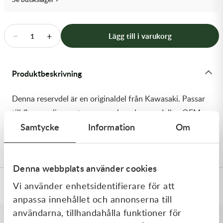
Transmission & Drivlina
Vagnar
−
+
Lägg till i varukorg
1
Variatordelar
Produktbeskrivning
Vinschar & Tillbehör
Denna reservdel är en originaldel från Kawasaki. Passar
Vinterprodukter
till flera vanliga motocross- och enduromodeller. OEM
Samtycke
Information
Om
ref. nr.: 92145-1475-10 / 92145147510. Modellkod:
KX65-A4
Denna webbplats använder cookies
Vi använder enhetsidentifierare för att
Specifikationer
anpassa innehållet och annonserna till
användarna, tillhandahålla funktioner för