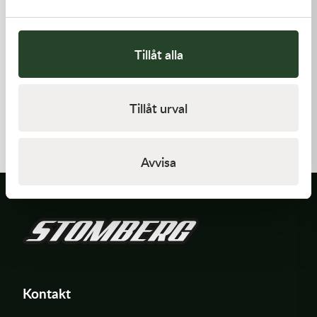
Tillåt alla
Kawasaki
Kawasaki
Tillåt urval
GASKET,GENERATOR COVE
GASKET,FLOAT CHAMBER
212,00
kr
97,00
kr
I lager
Beställningsvara
Avvisa
Kontakt