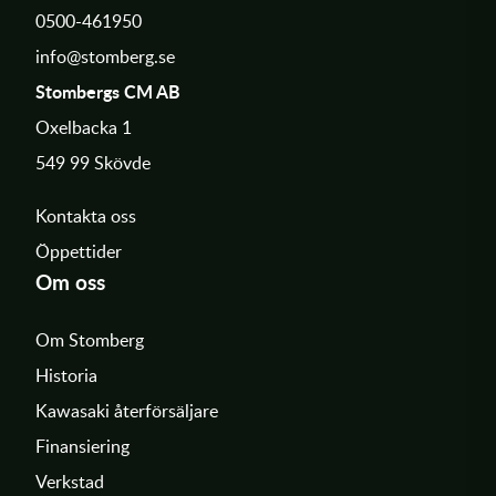
0500-461950
info@stomberg.se
Stombergs CM AB
Oxelbacka 1
549 99 Skövde
Kontakta oss
Öppettider
Om oss
Om Stomberg
Historia
Kawasaki återförsäljare
Finansiering
Verkstad