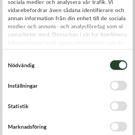
sociala medier och analysera vår trafik. Vi
Liknande produkter
vidarebefordrar även sådana identifierare och
annan information från din enhet till de sociala
medier och annons- och analysföretag som vi
samarbetar med. Dessa kan i sin tur kombinera
informationen med annan information som du
har tillhandahållit eller som de har samlat in
Samtyckesval
när du har använt deras tjänster.
Nödvändig
Kawasaki
Kawasaki
Inställningar
GASKET,GENERATOR COVE
PAD-ASSY-BRAKE -
Kawasaki KX 250F 09-18 m.fl.
212,00
kr
910,00
kr
Statistik
I lager
I lager
Marknadsföring