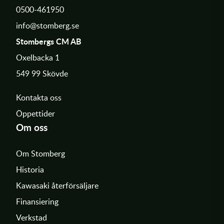
0500-461950
info@stomberg.se
Stombergs CM AB
Oxelbacka 1
549 99 Skövde
Kontakta oss
Öppettider
Om oss
Om Stomberg
Historia
Kawasaki återförsäljare
Finansiering
Verkstad