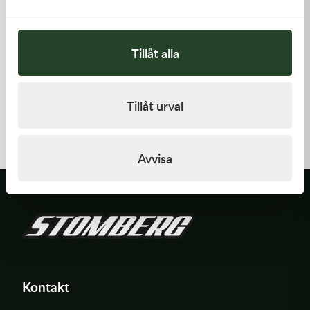
Tillåt alla
Kawasaki
Kawasaki
Tillåt urval
GASKET,CLUTCH COVER
TOOL-
WRENCH,BOX,21MM&
168,00
kr
197,00
kr
I lager
I lager
Avvisa
Kontakt