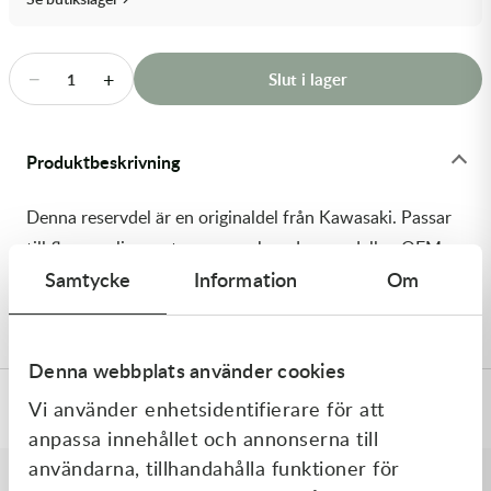
Transmission & Drivlina
Vagnar
−
+
Slut i lager
1
Variatordelar
Produktbeskrivning
Vinschar & Tillbehör
Denna reservdel är en originaldel från Kawasaki. Passar
Vinterprodukter
till flera vanliga motocross- och enduromodeller. OEM
Samtycke
Information
Om
ref. nr.: 92145-0015-8V / 9214500158V. Modellkod:
KX250-M1
Denna webbplats använder cookies
Vi använder enhetsidentifierare för att
Specifikationer
anpassa innehållet och annonserna till
användarna, tillhandahålla funktioner för