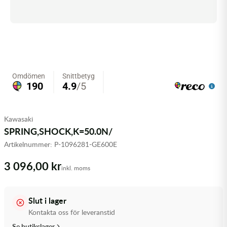
Olja MC
Skydd
Fjädring
Mopedslang
Kylarvätska
Chassidelar
Trail
Vätskesystem
Hjul
Mousse
Luftfilterolja & Rengöring
Drivremmar & Variatorremmar
Slangar
Lagersatser
Slang
Oljepaket
Eldelar
Motordelar & Filter
Trialdäck
Sprayer
Fjädring
Plast
Tubliss
Tvätt & Rengöring
Hytter & Flaklock
Kawasaki
SPRING,SHOCK,K=50.0N/
Styren & Reglage
Växellådsolja
Karossdelar & Tillbehör
Artikelnummer:
P-1096281-GE600E
Övriga Kemprodukter
Kyl- & värmesystemdelar
3 096,00 kr
inkl. moms
Motordelar
Slut i lager
Styren & Tillbehör
Kontakta oss för leveranstid
Se butikslager