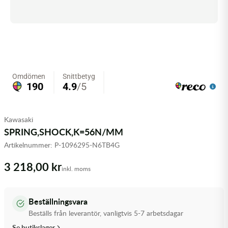
Olja MC
Skydd
Fjädring
Mopedslang
Kylarvätska
Chassidelar
Trail
Vätskesystem
Hjul
Mousse
Luftfilterolja & Rengöring
Drivremmar & Variatorremmar
Slangar
Lagersatser
Slang
Oljepaket
Eldelar
Motordelar & Filter
Trialdäck
Sprayer
Fjädring
Plast
Tubliss
Tvätt & Rengöring
Hytter & Flaklock
Kawasaki
SPRING,SHOCK,K=56N/MM
Styren & Reglage
Växellådsolja
Karossdelar & Tillbehör
Artikelnummer:
P-1096295-N6TB4G
Övriga Kemprodukter
Kyl- & värmesystemdelar
3 218,00 kr
inkl. moms
Motordelar
Beställningsvara
Styren & Tillbehör
Beställs från leverantör, vanligtvis 5-7 arbetsdagar
Se butikslager