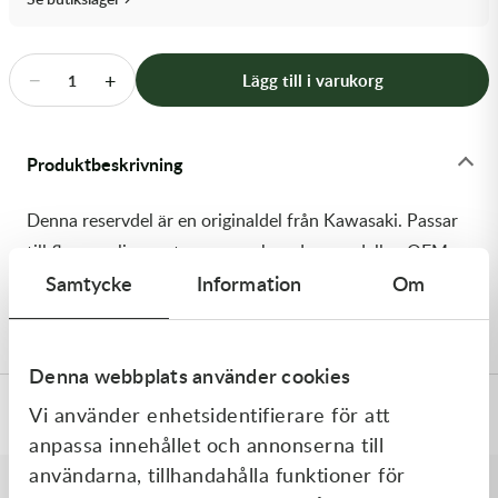
Transmission & Drivlina
Vagnar
−
+
Lägg till i varukorg
1
Variatordelar
Produktbeskrivning
Vinschar & Tillbehör
Denna reservdel är en originaldel från Kawasaki. Passar
Vinterprodukter
till flera vanliga motocross- och enduromodeller. OEM
Samtycke
Information
Om
ref. nr.: 92145-0762-10 / 92145076210. Modellkod:
KX252CMFNN
Denna webbplats använder cookies
Vi använder enhetsidentifierare för att
Specifikationer
anpassa innehållet och annonserna till
användarna, tillhandahålla funktioner för