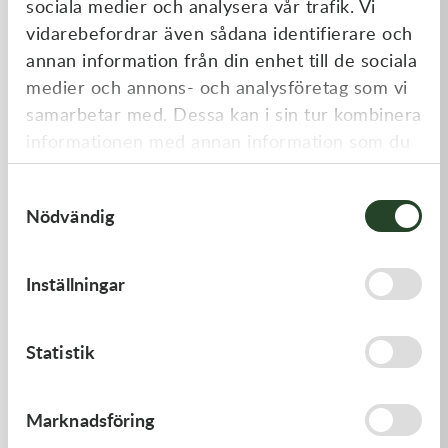
sociala medier och analysera vår trafik. Vi
Liknande produkter
vidarebefordrar även sådana identifierare och
annan information från din enhet till de sociala
medier och annons- och analysföretag som vi
samarbetar med. Dessa kan i sin tur kombinera
informationen med annan information som du
har tillhandahållit eller som de har samlat in
Samtyckesval
när du har använt deras tjänster.
Nödvändig
Kawasaki
Kawasaki
Inställningar
GASKET,FLOAT CHAMBER
PAD-ASSY-BRAKE -
Kawasaki KX 250F 09-18 m.fl.
97,00
kr
910,00
kr
Statistik
Beställningsvara
I lager
Marknadsföring