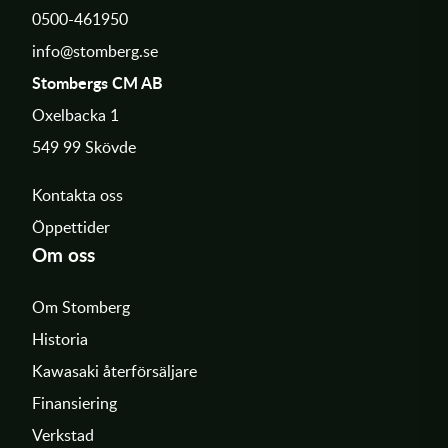
0500-461950
info@stomberg.se
Stombergs CM AB
Oxelbacka 1
549 99 Skövde
Kontakta oss
Öppettider
Om oss
Om Stomberg
Historia
Kawasaki återförsäljare
Finansiering
Verkstad