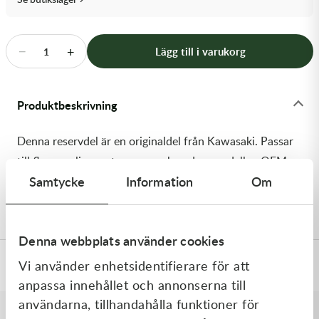
Transmission & Drivlina
Vagnar
−
+
Lägg till i varukorg
1
Variatordelar
Produktbeskrivning
Vinschar & Tillbehör
Denna reservdel är en originaldel från Kawasaki. Passar
Vinterprodukter
till flera vanliga motocross- och enduromodeller. OEM
Samtycke
Information
Om
ref. nr.: 92081-1152 / 920811152. Modellkod: KE175-
D3
Denna webbplats använder cookies
Vi använder enhetsidentifierare för att
Specifikationer
anpassa innehållet och annonserna till
användarna, tillhandahålla funktioner för