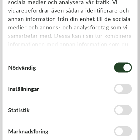
sociala medier och analysera vår trafik. Vi
Liknande produkter
vidarebefordrar även sådana identifierare och
annan information från din enhet till de sociala
medier och annons- och analysföretag som vi
samarbetar med. Dessa kan i sin tur kombinera
informationen med annan information som du
har tillhandahållit eller som de har samlat in
Samtyckesval
när du har använt deras tjänster.
Nödvändig
Kawasaki
Kawasaki
Inställningar
GASKET-HEAD
GASKET,EXHAUST HOLDER
421,00
kr
64,00
kr
Statistik
I lager
Beställningsvara
Marknadsföring