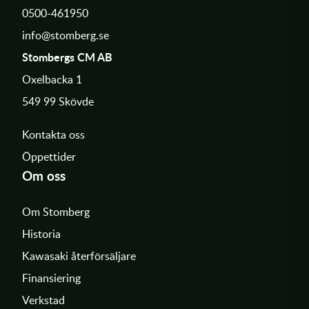
0500-461950
info@stomberg.se
Stombergs CM AB
Oxelbacka 1
549 99 Skövde
Kontakta oss
Öppettider
Om oss
Om Stomberg
Historia
Kawasaki återförsäljare
Finansiering
Verkstad