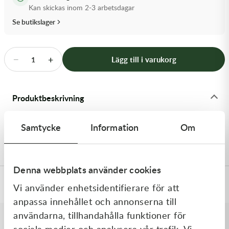
Transmission & Drivlina
Kan skickas inom 2-3 arbetsdagar
Se butikslager
Vagnar
Variatordelar
−
+
Lägg till i varukorg
1
Vinschar & Tillbehör
Produktbeskrivning
Vinterprodukter
Stötdämparfjäder 205N KTM 1090, 1190, 1290
Samtycke
Information
Om
Adventure R
Denna webbplats använder cookies
Specifikationer
Vi använder enhetsidentifierare för att
anpassa innehållet och annonserna till
användarna, tillhandahålla funktioner för
sociala medier och analysera vår trafik. Vi