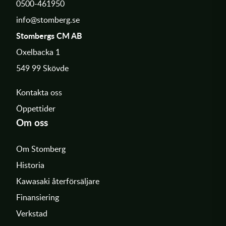
0500-461950
info@stomberg.se
Stombergs CM AB
Oxelbacka 1
549 99 Skövde
Kontakta oss
Öppettider
Om oss
Om Stomberg
Historia
Kawasaki återförsäljare
Finansiering
Verkstad