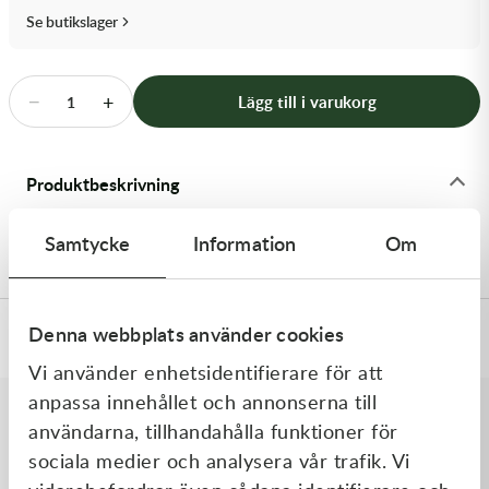
Transmission & Drivlina
Se butikslager
Vagnar
−
+
Lägg till i varukorg
1
Variatordelar
Vinschar & Tillbehör
Produktbeskrivning
Vinterprodukter
Stötdämparfjäder 30N KYB YZ65
Samtycke
Information
Om
Denna webbplats använder cookies
Specifikationer
Vi använder enhetsidentifierare för att
anpassa innehållet och annonserna till
användarna, tillhandahålla funktioner för
Liknande produkter
sociala medier och analysera vår trafik. Vi