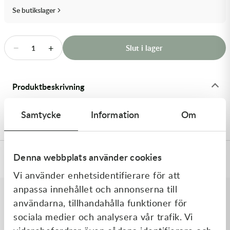
Transmission & Drivlina
Se butikslager
Vagnar
−
+
Slut i lager
1
Variatordelar
Vinschar & Tillbehör
Produktbeskrivning
Vinterprodukter
Stötdämparfjäder 35N WP KTM50 LC 07> White
Samtycke
Information
Om
Denna webbplats använder cookies
Specifikationer
Vi använder enhetsidentifierare för att
anpassa innehållet och annonserna till
användarna, tillhandahålla funktioner för
Liknande produkter
sociala medier och analysera vår trafik. Vi