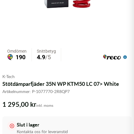
Olja MC
Skydd
Fjädring
Mopedslang
Kylarvätska
Chassidelar
Trail
Vätskesystem
Hjul
Mousse
Luftfilterolja & Rengöring
Drivremmar & Variatorremmar
Slangar
Lagersatser
Slang
Oljepaket
Eldelar
Motordelar & Filter
Trialdäck
Sprayer
Fjädring
Plast
Tubliss
Tvätt & Rengöring
Hytter & Flaklock
K-Tech
Styren & Reglage
Växellådsolja
Karossdelar & Tillbehör
Stötdämparfjäder 35N WP KTM50 LC 07> White
Artikelnummer:
P-1077770-2R8QP7
Övriga Kemprodukter
Kyl- & värmesystemdelar
1 295,00 kr
inkl. moms
Motordelar
Styren & Tillbehör
Slut i lager
Kontakta oss för leveranstid