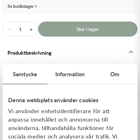
Transmission & Drivlina
Se butikslager
Vagnar
−
+
Slut i lager
1
Variatordelar
Vinschar & Tillbehör
Produktbeskrivning
Vinterprodukter
Street stötdämparfjäder, 120N BMW S100, Röd -
Samtycke
Information
Om
Stötdämparfjädrar Street
Denna webbplats använder cookies
Specifikationer
Vi använder enhetsidentifierare för att
anpassa innehållet och annonserna till
användarna, tillhandahålla funktioner för
Liknande produkter
sociala medier och analysera vår trafik. Vi