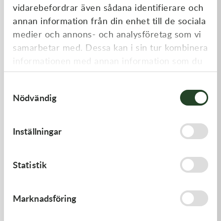
vidarebefordrar även sådana identifierare och
annan information från din enhet till de sociala
medier och annons- och analysföretag som vi
samarbetar med. Dessa kan i sin tur kombinera
informationen med annan information som du
har tillhandahållit eller som de har samlat in
Samtyckesval
när du har använt deras tjänster.
Nödvändig
K-Tech
K-Tech
Street stötdämparfjäder, 85N
Street stötdämparfjäder,
Inställningar
46x150lg , Röd
140N 46x150lg, Röd
1 395,00
kr
1 395,00
kr
Slut i lager
Slut i lager
Statistik
Marknadsföring