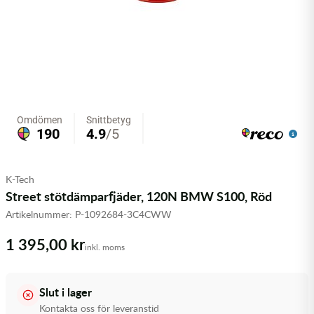
Olja MC
Skydd
Fjädring
Mopedslang
Kylarvätska
Chassidelar
Trail
Vätskesystem
Hjul
Mousse
Luftfilterolja & Rengöring
Drivremmar & Variatorremmar
Slangar
Lagersatser
Slang
Oljepaket
Eldelar
Motordelar & Filter
Trialdäck
Sprayer
Fjädring
Plast
Tubliss
Tvätt & Rengöring
Hytter & Flaklock
K-Tech
Styren & Reglage
Växellådsolja
Karossdelar & Tillbehör
Street stötdämparfjäder, 120N BMW S100, Röd
Artikelnummer:
P-1092684-3C4CWW
Övriga Kemprodukter
Kyl- & värmesystemdelar
1 395,00 kr
inkl. moms
Motordelar
Styren & Tillbehör
Slut i lager
Kontakta oss för leveranstid