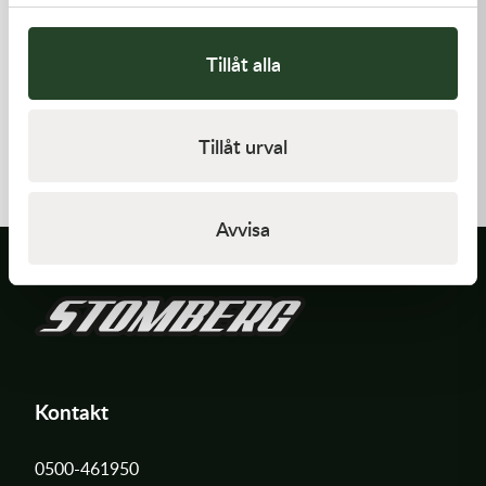
Tillåt alla
K-Tech
K-Tech
Street stötdämparfjäder,
Street stötdämparfjäder,
Tillåt urval
155N 46x140lg, Röd
130N 46x140lg, Röd
1 395,00
kr
1 395,00
kr
Slut i lager
Slut i lager
Avvisa
Kontakt
0500-461950