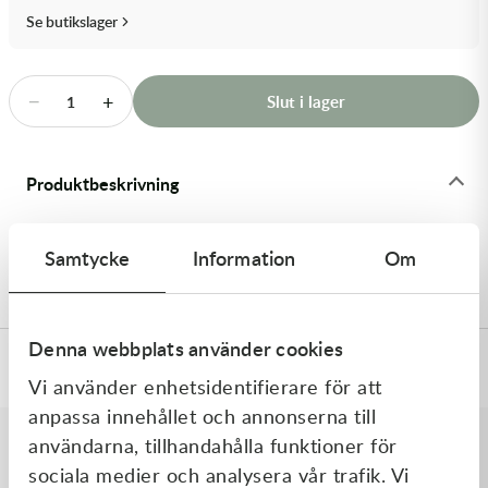
Transmission & Drivlina
Se butikslager
Vagnar
−
+
Slut i lager
1
Variatordelar
Vinschar & Tillbehör
Produktbeskrivning
Vinterprodukter
Street stötdämparfjäder, 160N 46x150lg, Röd -
Samtycke
Information
Om
Stötdämparfjädrar Street
Denna webbplats använder cookies
Specifikationer
Vi använder enhetsidentifierare för att
anpassa innehållet och annonserna till
användarna, tillhandahålla funktioner för
Liknande produkter
sociala medier och analysera vår trafik. Vi