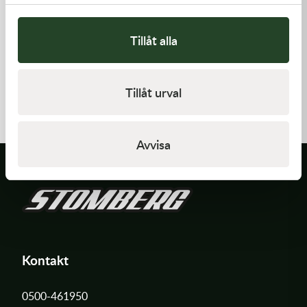
Tillåt alla
K-Tech
K-Tech
Street stötdämparfjäder,
Street stötdämparfjäder,
Tillåt urval
130N 46x150lg, Röd
185N 46x150lg, Röd
1 395,00
kr
1 395,00
kr
Slut i lager
Slut i lager
Avvisa
Kontakt
0500-461950