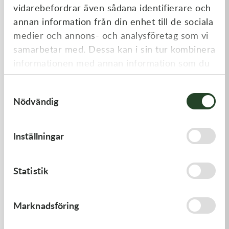
vidarebefordrar även sådana identifierare och
annan information från din enhet till de sociala
medier och annons- och analysföretag som vi
samarbetar med. Dessa kan i sin tur kombinera
informationen med annan information som du
har tillhandahållit eller som de har samlat in
Samtyckesval
när du har använt deras tjänster.
Nödvändig
K-Tech
K-Tech
Street stötdämparfjäder,
Street stötdämparfjäder, 16-
Inställningar
140N 46x150lg, Röd
26N 46x170, Svart
1 395,00
kr
1 395,00
kr
Slut i lager
Slut i lager
Statistik
Marknadsföring