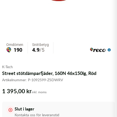
Olja MC
Skydd
Fjädring
Mopedslang
Kylarvätska
Chassidelar
Trail
Vätskesystem
Hjul
Mousse
Luftfilterolja & Rengöring
Drivremmar & Variatorremmar
Slangar
Lagersatser
Slang
Oljepaket
Eldelar
Motordelar & Filter
Trialdäck
Sprayer
Fjädring
Plast
Tubliss
Tvätt & Rengöring
Hytter & Flaklock
K-Tech
Styren & Reglage
Växellådsolja
Karossdelar & Tillbehör
Street stötdämparfjäder, 160N 46x150lg, Röd
Artikelnummer:
P-1092599-ZSDWRV
Övriga Kemprodukter
Kyl- & värmesystemdelar
1 395,00 kr
inkl. moms
Motordelar
Styren & Tillbehör
Slut i lager
Kontakta oss för leveranstid