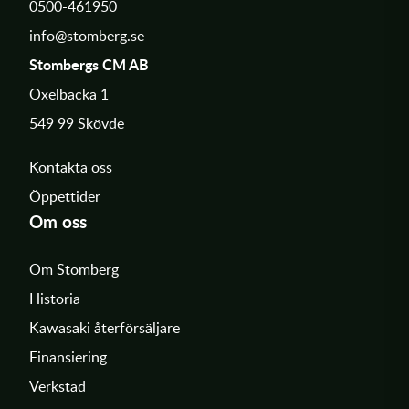
0500-461950
info@stomberg.se
Stombergs CM AB
Oxelbacka 1
549 99 Skövde
Kontakta oss
Öppettider
Om oss
Om Stomberg
Historia
Kawasaki återförsäljare
Finansiering
Verkstad