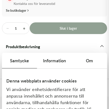
Transmission & Drivlina
Kontakta oss för leveranstid
Se butikslager
Vagnar
Variatordelar
−
+
Slut i lager
1
Vinschar & Tillbehör
Produktbeskrivning
Vinterprodukter
Street stötdämparfjäder KTM 790 AdvR/890 , 90N
Samtycke
Information
Om
59IDx195LG WP , Vit - Stötdämparfjädrar ADV
Denna webbplats använder cookies
Specifikationer
Vi använder enhetsidentifierare för att
anpassa innehållet och annonserna till
användarna, tillhandahålla funktioner för
sociala medier och analysera vår trafik. Vi