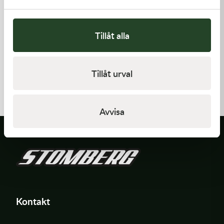
Tillåt alla
K-Tech
K-Tech
Tillåt urval
Street stötdämparfjäder, 75N
Street stötdämparfjäder, 95N
46x150lg , Röd
46x150lg , Röd
1 395,00
kr
1 395,00
kr
Slut i lager
Slut i lager
Avvisa
Kontakt