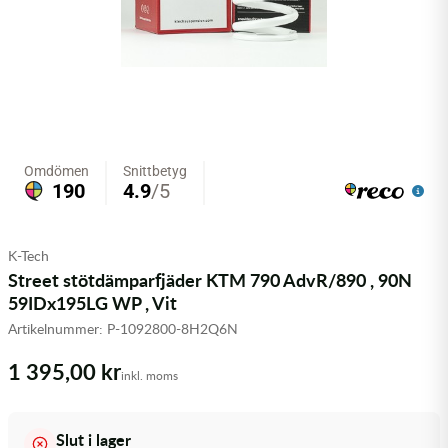
Olja MC
Skydd
Fjädring
Mopedslang
Kylarvätska
Chassidelar
Trail
Vätskesystem
Hjul
Mousse
Luftfilterolja & Rengöring
Drivremmar & Variatorremmar
Slangar
Lagersatser
Slang
Oljepaket
Eldelar
Motordelar & Filter
Trialdäck
Sprayer
Fjädring
Plast
Tubliss
Tvätt & Rengöring
Hytter & Flaklock
K-Tech
Styren & Reglage
Växellådsolja
Karossdelar & Tillbehör
Street stötdämparfjäder KTM 790 AdvR/890 , 90N
59IDx195LG WP , Vit
Övriga Kemprodukter
Kyl- & värmesystemdelar
Artikelnummer:
P-1092800-8H2Q6N
1 395,00 kr
Motordelar
inkl. moms
Styren & Tillbehör
Slut i lager