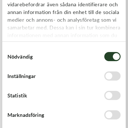
vidarebefordrar även sådana identifierare och
annan information från din enhet till de sociala
medier och annons- och analysföretag som vi
samarbetar med. Dessa kan i sin tur kombinera
informationen med annan information som du
har tillhandahållit eller som de har samlat in
Samtyckesval
när du har använt deras tjänster.
Nödvändig
K-Tech
K-Tech
Street stötdämparfjäder, 80N
Street stötdämparfjäder,
Inställningar
46x150lg , Röd
155N 46x140lg, Röd
1 395,00
kr
1 395,00
kr
Slut i lager
Slut i lager
Statistik
Marknadsföring