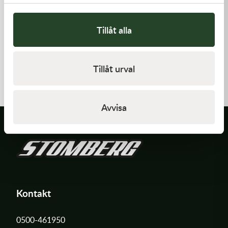
Tillåt alla
K-Tech
K-Tech
Street stötdämparfjäder,
Street stötdämparfjäder,
Tillåt urval
120N 46x150lg, Röd
170N 46x150lg, Röd
1 395,00
kr
1 395,00
kr
Slut i lager
Slut i lager
Avvisa
Kontakt
0500-461950