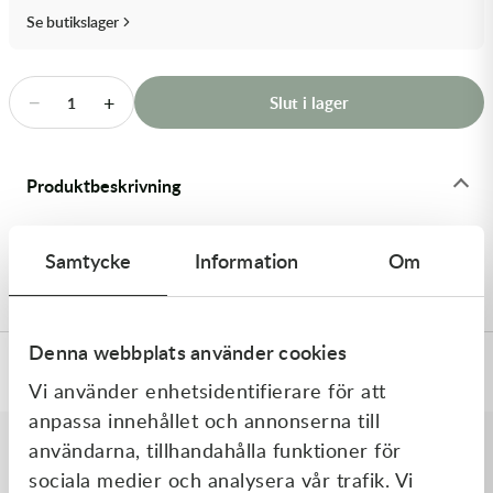
Transmission & Drivlina
Se butikslager
Vagnar
−
+
Slut i lager
1
Variatordelar
Vinschar & Tillbehör
Produktbeskrivning
Vinterprodukter
Street stötdämparfjäder Öhlins STX46, 95N , Gul -
Samtycke
Information
Om
Stötdämparfjädrar Street
Denna webbplats använder cookies
Specifikationer
Vi använder enhetsidentifierare för att
anpassa innehållet och annonserna till
användarna, tillhandahålla funktioner för
Liknande produkter
sociala medier och analysera vår trafik. Vi