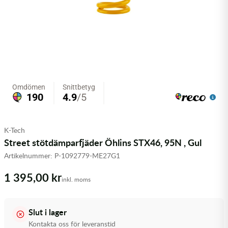
Olja MC
Skydd
Fjädring
Mopedslang
Kylarvätska
Chassidelar
Trail
Vätskesystem
Hjul
Mousse
Luftfilterolja & Rengöring
Drivremmar & Variatorremmar
Slangar
Lagersatser
Slang
Oljepaket
Eldelar
Motordelar & Filter
Trialdäck
Sprayer
Fjädring
Plast
Tubliss
Tvätt & Rengöring
Hytter & Flaklock
K-Tech
Styren & Reglage
Växellådsolja
Karossdelar & Tillbehör
Street stötdämparfjäder Öhlins STX46, 95N , Gul
Artikelnummer:
P-1092779-ME27G1
Övriga Kemprodukter
Kyl- & värmesystemdelar
1 395,00 kr
inkl. moms
Motordelar
Styren & Tillbehör
Slut i lager
Kontakta oss för leveranstid