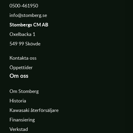
0500-461950
info@stomberg.se
Stombergs CM AB
Oxelbacka 1
549 99 Skövde
Kontakta oss
Öppettider
Om oss
Om Stomberg
Historia
Kawasaki återförsäljare
Finansiering
Verkstad