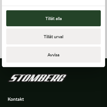
Tillåt alla
Kawasaki
Kawasaki
Tillåt urval
CABLE-THROTTLE -
GASKET,CYLINDER BASE,
Kawasaki KX 450 19-21
558,00
kr
125,00
kr
Beställningsvara
I lager
Avvisa
Kontakt