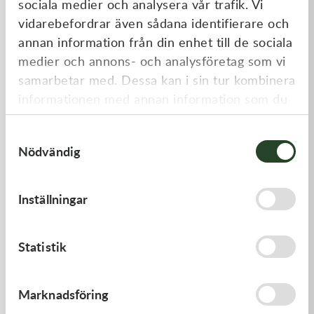
sociala medier och analysera vår trafik. Vi
Liknande produkter
vidarebefordrar även sådana identifierare och
annan information från din enhet till de sociala
medier och annons- och analysföretag som vi
samarbetar med. Dessa kan i sin tur kombinera
informationen med annan information som du
har tillhandahållit eller som de har samlat in
Samtyckesval
när du har använt deras tjänster.
Nödvändig
Kawasaki
Kawasaki
Inställningar
GUIDE-CHAIN,FR
GASKET,GENERATOR
478,00
kr
191,00
kr
Statistik
I lager
I lager
Marknadsföring