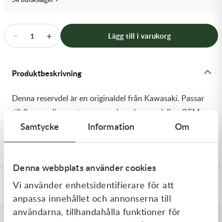
Transmission & Drivlina
Vagnar
−
+
Lägg till i varukorg
1
Variatordelar
Produktbeskrivning
Vinschar & Tillbehör
Denna reservdel är en originaldel från Kawasaki. Passar
Vinterprodukter
till flera vanliga motocross- och enduromodeller. OEM
Samtycke
Information
Om
ref. nr.: 92192-2788 / 921922788. Modellkod:
KX450MRFNN
Denna webbplats använder cookies
Vi använder enhetsidentifierare för att
Specifikationer
anpassa innehållet och annonserna till
användarna, tillhandahålla funktioner för