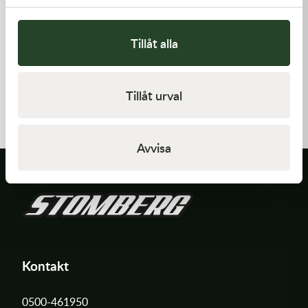
Tillåt alla
Kawasaki
Kawasaki
GASKET,CYLINDER BASE
GASKET,FLOAT CHAMBER
Tillåt urval
168,00
kr
97,00
kr
I lager
Slut i lager
Avvisa
Kontakt
0500-461950