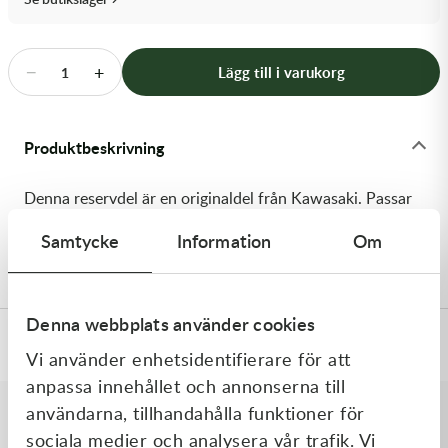
Transmission & Drivlina
Vagnar
−
+
Lägg till i varukorg
1
Variatordelar
Produktbeskrivning
Vinschar & Tillbehör
Denna reservdel är en originaldel från Kawasaki. Passar
Vinterprodukter
till flera vanliga motocross- och enduromodeller. OEM
Samtycke
Information
Om
ref. nr.: 92191-1495 / 921911495. Modellkod: KX65-A1
Denna webbplats använder cookies
Specifikationer
Vi använder enhetsidentifierare för att
anpassa innehållet och annonserna till
användarna, tillhandahålla funktioner för
sociala medier och analysera vår trafik. Vi
Liknande produkter