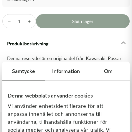
Transmission & Drivlina
Vagnar
−
+
Slut i lager
1
Variatordelar
Produktbeskrivning
Vinschar & Tillbehör
Denna reservdel är en originaldel från Kawasaki. Passar
Vinterprodukter
till flera vanliga motocross- och enduromodeller. OEM
Samtycke
Information
Om
ref. nr.: 92191-1243 / 921911243. Modellkod: KX80-W1
Denna webbplats använder cookies
Specifikationer
Vi använder enhetsidentifierare för att
anpassa innehållet och annonserna till
användarna, tillhandahålla funktioner för
sociala medier och analysera vår trafik. Vi
Liknande produkter