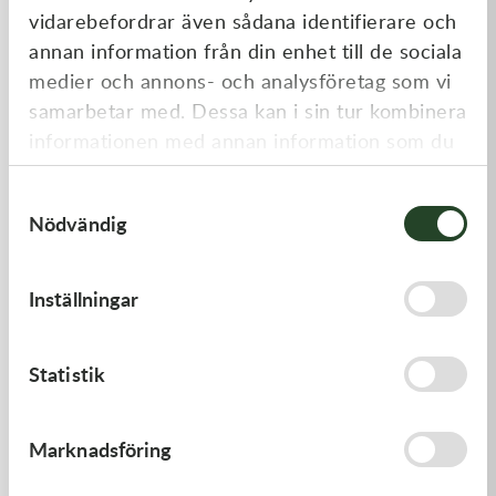
vidarebefordrar även sådana identifierare och
annan information från din enhet till de sociala
medier och annons- och analysföretag som vi
samarbetar med. Dessa kan i sin tur kombinera
informationen med annan information som du
har tillhandahållit eller som de har samlat in
Samtyckesval
när du har använt deras tjänster.
Nödvändig
Kawasaki
Kawasaki
GASKET-HEAD
TOOL-
Inställningar
WRENCH,BOX,21MM&
312,00
kr
197,00
kr
I lager
I lager
Statistik
Marknadsföring