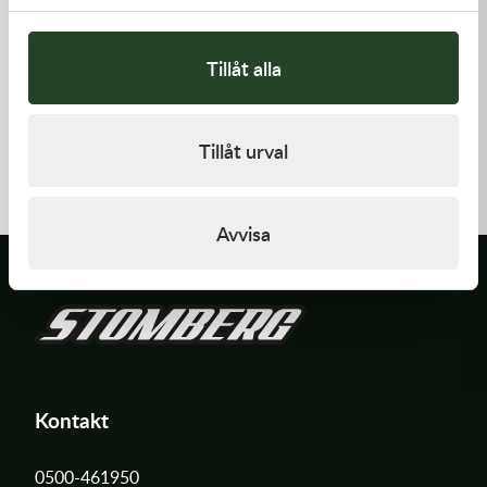
Tillåt alla
Kawasaki
Kawasaki
GASKET,FUEL TANK CAP
RETAINER-VALVE SPRING
Tillåt urval
58,00
kr
108,00
kr
I lager
I lager
Avvisa
Kontakt
0500-461950