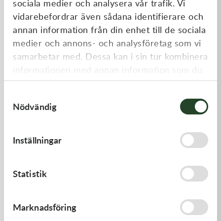
sociala medier och analysera vår trafik. Vi
Liknande produkter
vidarebefordrar även sådana identifierare och
annan information från din enhet till de sociala
medier och annons- och analysföretag som vi
samarbetar med. Dessa kan i sin tur kombinera
informationen med annan information som du
har tillhandahållit eller som de har samlat in
Samtyckesval
när du har använt deras tjänster.
Nödvändig
Kawasaki
Kawasaki
Inställningar
PISTON-ENGINE
GASKET,CYLINDER BASE
1 220,00
kr
168,00
kr
Statistik
Beställningsvara
I lager
Marknadsföring