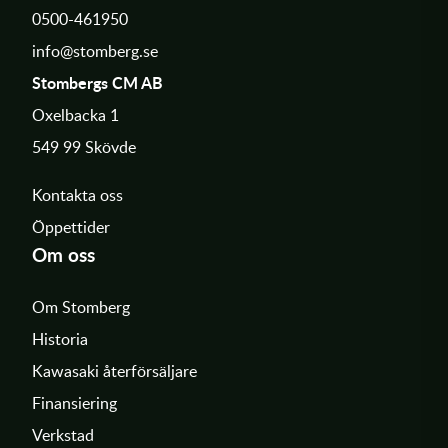
0500-461950
info@stomberg.se
Stombergs CM AB
Oxelbacka 1
549 99 Skövde
Kontakta oss
Öppettider
Om oss
Om Stomberg
Historia
Kawasaki återförsäljare
Finansiering
Verkstad