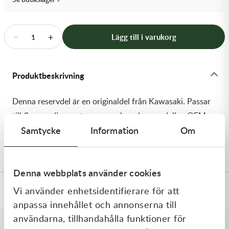
Transmission & Drivlina
Vagnar
−
+
Lägg till i varukorg
1
Variatordelar
Produktbeskrivning
Vinschar & Tillbehör
Denna reservdel är en originaldel från Kawasaki. Passar
Vinterprodukter
till flera vanliga motocross- och enduromodeller. OEM
Samtycke
Information
Om
ref. nr.: 92059-1939 / 920591939. Modellkod: KLF300-
B1
Denna webbplats använder cookies
Vi använder enhetsidentifierare för att
Specifikationer
anpassa innehållet och annonserna till
användarna, tillhandahålla funktioner för