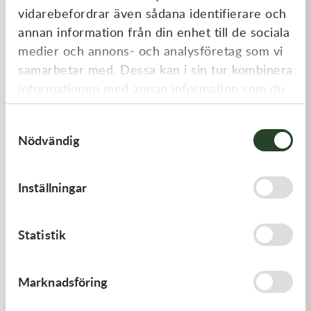
vidarebefordrar även sådana identifierare och
annan information från din enhet till de sociala
medier och annons- och analysföretag som vi
samarbetar med. Dessa kan i sin tur kombinera
informationen med annan information som du
har tillhandahållit eller som de har samlat in
Samtyckesval
när du har använt deras tjänster.
Nödvändig
Kawasaki
Kawasaki
GUIDE-CHAIN,RR
GASKET,EXHAUST HOLDER
Inställningar
383,00
kr
64,00
kr
I lager
Beställningsvara
Statistik
Marknadsföring