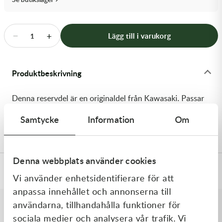
Transmission & Drivlina
Vagnar
−
+
Lägg till i varukorg
1
Variatordelar
Produktbeskrivning
Vinschar & Tillbehör
Denna reservdel är en originaldel från Kawasaki. Passar
Vinterprodukter
till flera vanliga motocross- och enduromodeller. OEM
Samtycke
Information
Om
ref. nr.: 92192-0265 / 921920265. Modellkod: KX85A6F
Denna webbplats använder cookies
Specifikationer
Vi använder enhetsidentifierare för att
anpassa innehållet och annonserna till
användarna, tillhandahålla funktioner för
sociala medier och analysera vår trafik. Vi
Liknande produkter