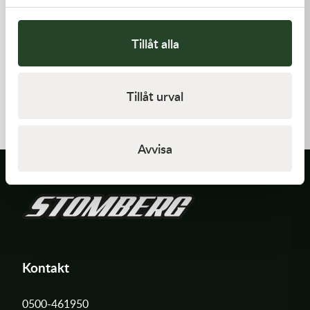
Tillåt alla
Kawasaki
Kawasaki
CABLE-THROTTLE -
CAP-SPARK PLUG
Tillåt urval
Kawasaki KX 450 19-21
558,00
kr
418,00
kr
Beställningsvara
Beställningsvara
Avvisa
Kontakt
0500-461950