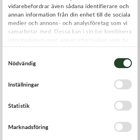
vidarebefordrar även sådana identifierare och
annan information från din enhet till de sociala
medier och annons- och analysföretag som vi
samarbetar med. Dessa kan i sin tur kombinera
informationen med annan information som du
har tillhandahållit eller som de har samlat in
Samtyckesval
när du har använt deras tjänster.
Nödvändig
Kawasaki
Kawasaki
GASKET,GENERATOR COVE
GASKET
Inställningar
212,00
kr
62,00
kr
I lager
I lager
Statistik
Marknadsföring