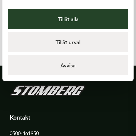
Tillåt alla
Kawasaki
Kawasaki
ARM-ROCKER
GASKET,CYLINDER BASE,
Tillåt urval
1 369,00
kr
125,00
kr
I lager
I lager
Avvisa
Kontakt
0500-461950