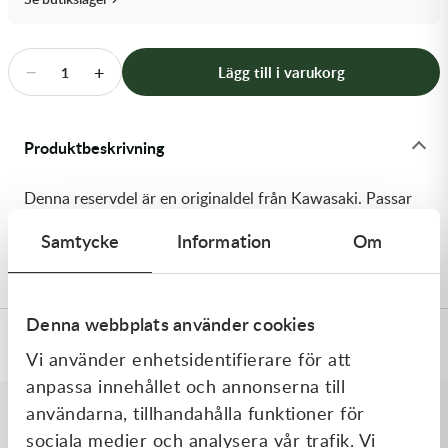
Transmission & Drivlina
Vagnar
−
+
Lägg till i varukorg
1
Variatordelar
Produktbeskrivning
Vinschar & Tillbehör
Denna reservdel är en originaldel från Kawasaki. Passar
Vinterprodukter
till flera vanliga motocross- och enduromodeller. OEM
Samtycke
Information
Om
ref. nr.: 92200-1496 / 922001496. Modellkod: KX65-A1
Denna webbplats använder cookies
Specifikationer
Vi använder enhetsidentifierare för att
anpassa innehållet och annonserna till
användarna, tillhandahålla funktioner för
sociala medier och analysera vår trafik. Vi
Liknande produkter