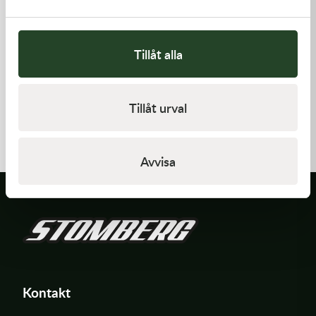
Tillåt alla
Kawasaki
Kawasaki
Tillåt urval
CABLE-THROTTLE -
GASKET,GENERATOR COVE
Kawasaki KX 450 19-21
558,00
kr
212,00
kr
Beställningsvara
I lager
Avvisa
Kontakt