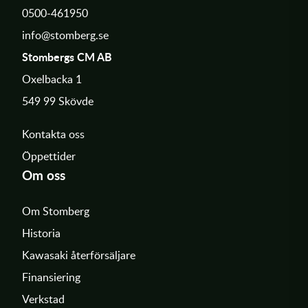
0500-461950
info@stomberg.se
Stombergs CM AB
Oxelbacka 1
549 99 Skövde
Kontakta oss
Öppettider
Om oss
Om Stomberg
Historia
Kawasaki återförsäljare
Finansiering
Verkstad