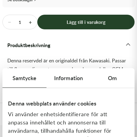
Transmission & Drivlina
Vagnar
−
+
Lägg till i varukorg
1
Variatordelar
Produktbeskrivning
Vinschar & Tillbehör
Denna reservdel är en originaldel från Kawasaki. Passar
Vinterprodukter
till flera vanliga motocross- och enduromodeller. OEM
Samtycke
Information
Om
ref. nr.: 92200-1505 / 922001505. Modellkod: KVF650-
A1
Denna webbplats använder cookies
Vi använder enhetsidentifierare för att
Specifikationer
anpassa innehållet och annonserna till
användarna, tillhandahålla funktioner för