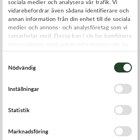
sociala medier och analysera vår trafik. Vi
Liknande produkter
vidarebefordrar även sådana identifierare och
annan information från din enhet till de sociala
medier och annons- och analysföretag som vi
samarbetar med. Dessa kan i sin tur kombinera
informationen med annan information som du
har tillhandahållit eller som de har samlat in
Samtyckesval
när du har använt deras tjänster.
Nödvändig
Kawasaki
Kawasaki
Inställningar
GASKET,FLOAT CHAMBER
PISTON-ENGINE
97,00
kr
1 220,00
kr
Statistik
Beställningsvara
Beställningsvara
Marknadsföring