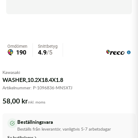
Olja MC
Skydd
Fjädring
Mopedslang
Kylarvätska
Chassidelar
Trail
Vätskesystem
Hjul
Mousse
Luftfilterolja & Rengöring
Drivremmar & Variatorremmar
Slangar
Lagersatser
Slang
Oljepaket
Eldelar
Motordelar & Filter
Trialdäck
Sprayer
Fjädring
Plast
Tubliss
Tvätt & Rengöring
Hytter & Flaklock
Kawasaki
WASHER,10.2X18.4X1.8
Styren & Reglage
Växellådsolja
Karossdelar & Tillbehör
Artikelnummer:
P-1096836-MNSXTJ
Övriga Kemprodukter
Kyl- & värmesystemdelar
58,00 kr
inkl. moms
Motordelar
Beställningsvara
Styren & Tillbehör
Beställs från leverantör, vanligtvis 5-7 arbetsdagar
Se butikslager