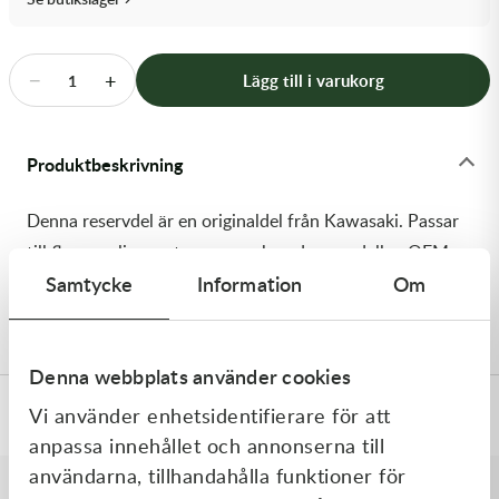
Transmission & Drivlina
Vagnar
−
+
Lägg till i varukorg
1
Variatordelar
Produktbeskrivning
Vinschar & Tillbehör
Denna reservdel är en originaldel från Kawasaki. Passar
Vinterprodukter
till flera vanliga motocross- och enduromodeller. OEM
Samtycke
Information
Om
ref. nr.: 92200-1691 / 922001691. Modellkod:
KLZ1000BFF
Denna webbplats använder cookies
Vi använder enhetsidentifierare för att
Specifikationer
anpassa innehållet och annonserna till
användarna, tillhandahålla funktioner för