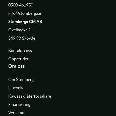
0500-461950
info@stomberg.se
Stombergs CM AB
Oxelbacka 1
549 99 Skövde
Kontakta oss
Öppettider
Om oss
Om Stomberg
Historia
Kawasaki återförsäljare
Finansiering
Verkstad