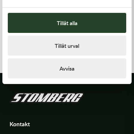
Tillåt alla
Kawasaki
Kawasaki
Tillåt urval
GASKET,CLUTCH COVER
GASKET-HEAD
168,00
kr
277,00
kr
I lager
Beställningsvara
Avvisa
Kontakt