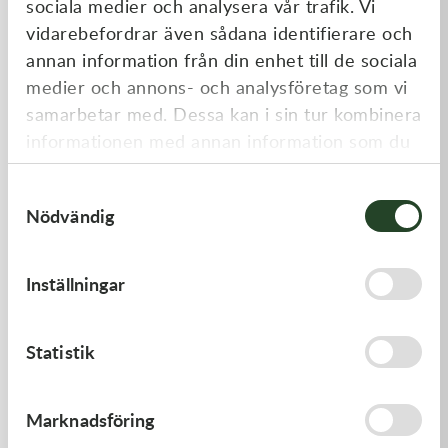
sociala medier och analysera vår trafik. Vi
Liknande produkter
vidarebefordrar även sådana identifierare och
annan information från din enhet till de sociala
medier och annons- och analysföretag som vi
samarbetar med. Dessa kan i sin tur kombinera
informationen med annan information som du
har tillhandahållit eller som de har samlat in
Samtyckesval
när du har använt deras tjänster.
Nödvändig
Kawasaki
Kawasaki
Inställningar
CAP-SPARK PLUG
GUIDE-CHAIN,FR
418,00
kr
478,00
kr
Statistik
Beställningsvara
I lager
Marknadsföring