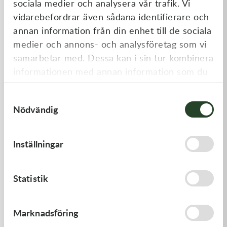
sociala medier och analysera vår trafik. Vi
Liknande produkter
vidarebefordrar även sådana identifierare och
annan information från din enhet till de sociala
medier och annons- och analysföretag som vi
samarbetar med. Dessa kan i sin tur kombinera
informationen med annan information som du
har tillhandahållit eller som de har samlat in
Samtyckesval
när du har använt deras tjänster.
Nödvändig
Kawasaki
Kawasaki
Inställningar
LEVER-COMP - Kawasaki KX
GASKET,CYLINDER BASE,
250 21-23, Kawasaki KX 450
19-23
446,00
kr
125,00
kr
Statistik
Beställningsvara
I lager
Marknadsföring