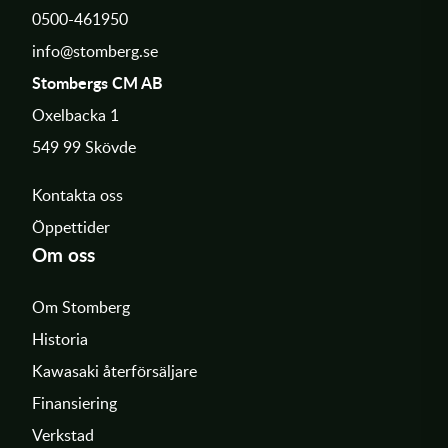
0500-461950
info@stomberg.se
Stombergs CM AB
Oxelbacka 1
549 99 Skövde
Kontakta oss
Öppettider
Om oss
Om Stomberg
Historia
Kawasaki återförsäljare
Finansiering
Verkstad