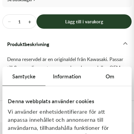
Transmission & Drivlina
Vagnar
−
+
Lägg till i varukorg
1
Variatordelar
Produktbeskrivning
Vinschar & Tillbehör
Denna reservdel är en originaldel från Kawasaki. Passar
Vinterprodukter
till flera vanliga motocross- och enduromodeller. OEM
Samtycke
Information
Om
ref. nr.: 92200-2432 / 922002432. Modellkod:
KX252CMFNN
Denna webbplats använder cookies
Vi använder enhetsidentifierare för att
Specifikationer
anpassa innehållet och annonserna till
användarna, tillhandahålla funktioner för