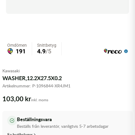
Olja MC
Skydd
Fjädring
Mopedslang
Kylarvätska
Chassidelar
Trail
Vätskesystem
Hjul
Mousse
Luftfilterolja & Rengöring
Drivremmar & Variatorremmar
Slangar
Lagersatser
Slang
Oljepaket
Eldelar
Motordelar & Filter
Trialdäck
Sprayer
Fjädring
Plast
Tubliss
Tvätt & Rengöring
Hytter & Flaklock
Kawasaki
WASHER,12.2X27.5X0.2
Styren & Reglage
Växellådsolja
Karossdelar & Tillbehör
Artikelnummer:
P-1096844-XR4JM1
Övriga Kemprodukter
Kyl- & värmesystemdelar
103,00 kr
inkl. moms
Motordelar
Beställningsvara
Styren & Tillbehör
Beställs från leverantör, vanligtvis 5-7 arbetsdagar
Se butikslager