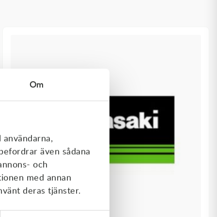
Om
l användarna,
rebefordrar även sådana
 annons- och
ationen med annan
nvänt deras tjänster.