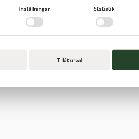
Inställningar
Statistik
Kawasaki
CABLE-THROTTLE - Kawasaki KX 450 19-21
558,00
kr
Slut i lager
Tillåt urval