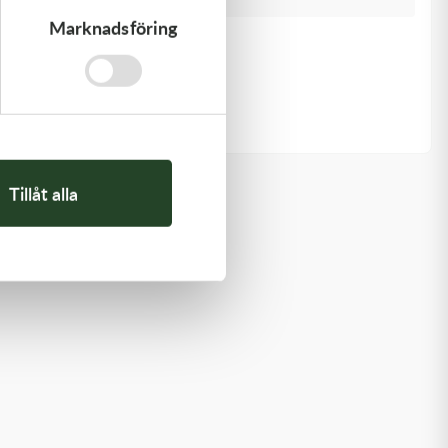
Marknadsföring
Kawasaki
GASKET-HEAD
277,00
kr
Slut i lager
Tillåt alla