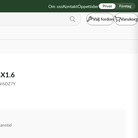
Om oss
Kontakt
Öppettider
Privat
Företag
Välj fordon
Varukorg
X1.6
-W6DZ7Y
ranstid