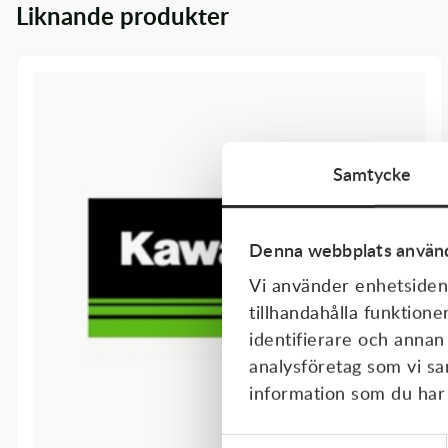
Liknande produkter
Transmission & Drivlina
Vagnar
Variatordelar
Vinschar & Tillbehör
Samtycke
Vinterprodukter
Denna webbplats använd
Vi använder enhetsident
tillhandahålla funktione
identifierare och annan
analysföretag som vi s
information som du har t
Samtyckesval