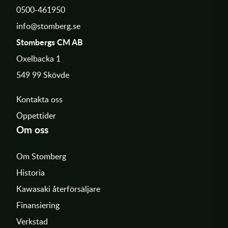
0500-461950
info@stomberg.se
Stombergs CM AB
Oxelbacka 1
549 99 Skövde
Kontakta oss
Öppettider
Om oss
Om Stomberg
Historia
Kawasaki återförsäljare
Finansiering
Verkstad