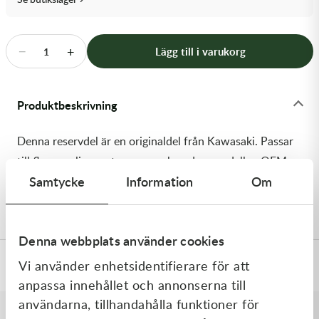
Transmission & Drivlina
Vagnar
−
+
Lägg till i varukorg
1
Variatordelar
Produktbeskrivning
Vinschar & Tillbehör
Denna reservdel är en originaldel från Kawasaki. Passar
Vinterprodukter
till flera vanliga motocross- och enduromodeller. OEM
Samtycke
Information
Om
ref. nr.: 92200-2224 / 922002224. Modellkod:
KLX230ALF
Denna webbplats använder cookies
Vi använder enhetsidentifierare för att
Specifikationer
anpassa innehållet och annonserna till
användarna, tillhandahålla funktioner för