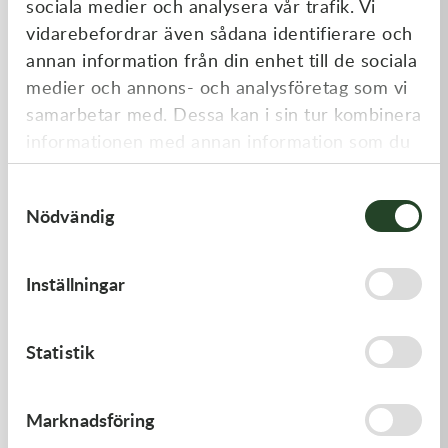
sociala medier och analysera vår trafik. Vi
Liknande produkter
vidarebefordrar även sådana identifierare och
annan information från din enhet till de sociala
medier och annons- och analysföretag som vi
samarbetar med. Dessa kan i sin tur kombinera
informationen med annan information som du
har tillhandahållit eller som de har samlat in
Samtyckesval
när du har använt deras tjänster.
Nödvändig
Kawasaki
Kawasaki
Inställningar
GASKET-HEAD
GUIDE-CHAIN,RR
277,00
kr
383,00
kr
Statistik
Beställningsvara
I lager
Marknadsföring