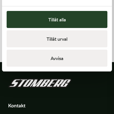
Tillåt alla
Kawasaki
Kawasaki
Tillåt urval
GASKET,GENERATOR COVE
GASKET,CLUTCH COVER
212,00
kr
168,00
kr
I lager
I lager
Avvisa
Kontakt