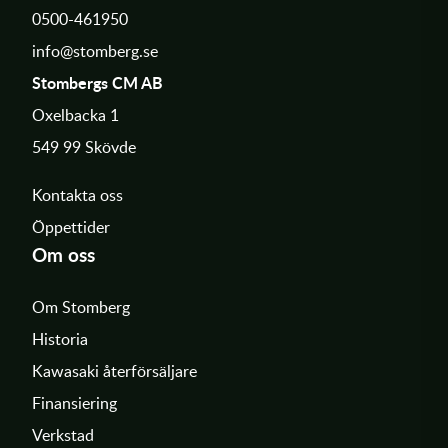
0500-461950
info@stomberg.se
Stombergs CM AB
Oxelbacka 1
549 99 Skövde
Kontakta oss
Öppettider
Om oss
Om Stomberg
Historia
Kawasaki återförsäljare
Finansiering
Verkstad