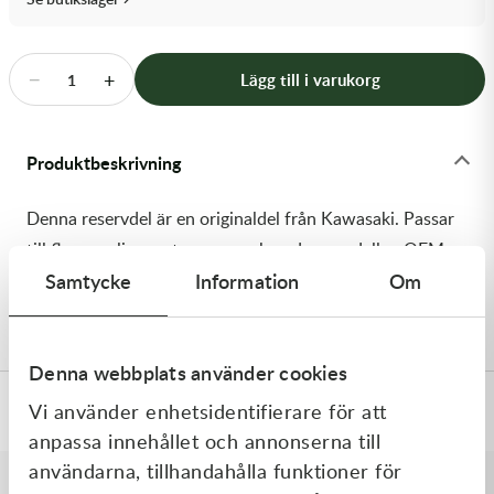
Transmission & Drivlina
Vagnar
−
+
Lägg till i varukorg
1
Variatordelar
Produktbeskrivning
Vinschar & Tillbehör
Denna reservdel är en originaldel från Kawasaki. Passar
Vinterprodukter
till flera vanliga motocross- och enduromodeller. OEM
Samtycke
Information
Om
ref. nr.: 92200-2370 / 922002370. Modellkod:
KX252CMFNN
Denna webbplats använder cookies
Vi använder enhetsidentifierare för att
Specifikationer
anpassa innehållet och annonserna till
användarna, tillhandahålla funktioner för