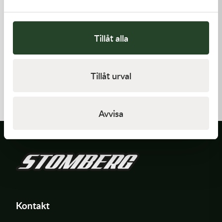
Tillåt alla
Kawasaki
Kawasaki
Tillåt urval
CABLE-THROTTLE -
GASKET,EXHAUST HOLDER
Kawasaki KX 450 19-21
558,00
kr
64,00
kr
Beställningsvara
Beställningsvara
Avvisa
Kontakt