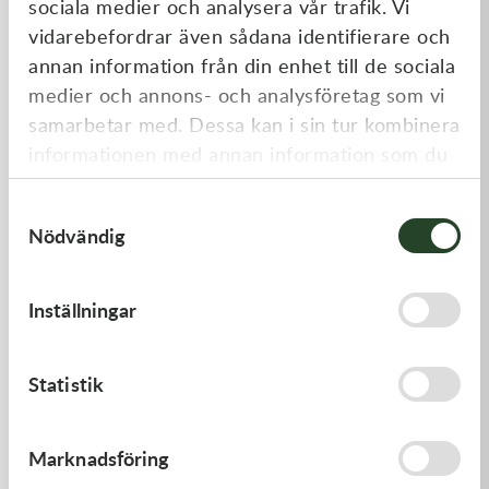
sociala medier och analysera vår trafik. Vi
Liknande produkter
vidarebefordrar även sådana identifierare och
annan information från din enhet till de sociala
medier och annons- och analysföretag som vi
samarbetar med. Dessa kan i sin tur kombinera
informationen med annan information som du
har tillhandahållit eller som de har samlat in
Samtyckesval
när du har använt deras tjänster.
Nödvändig
Kawasaki
Kawasaki
Inställningar
HANDLE,RENTHAL,FATBAR
GUIDE-CHAIN,FR
1 936,00
kr
478,00
kr
Statistik
Beställningsvara
I lager
Marknadsföring