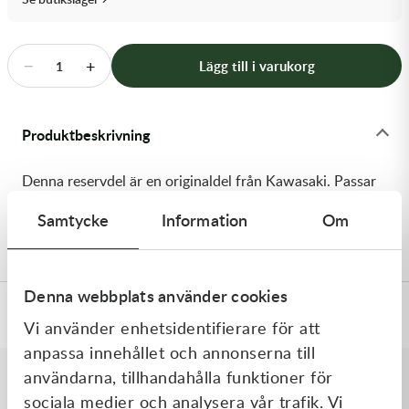
Transmission & Drivlina
Vagnar
−
+
Lägg till i varukorg
1
Variatordelar
Produktbeskrivning
Vinschar & Tillbehör
Denna reservdel är en originaldel från Kawasaki. Passar
Vinterprodukter
till flera vanliga motocross- och enduromodeller. OEM
Samtycke
Information
Om
ref. nr.: 92200-1260 / 922001260. Modellkod: ZX600-F1
Denna webbplats använder cookies
Specifikationer
Vi använder enhetsidentifierare för att
anpassa innehållet och annonserna till
användarna, tillhandahålla funktioner för
sociala medier och analysera vår trafik. Vi
Liknande produkter