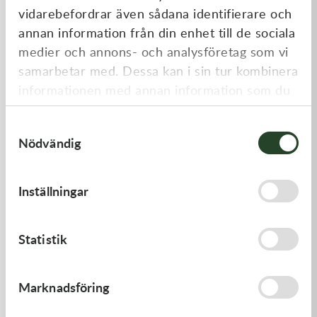
vidarebefordrar även sådana identifierare och
annan information från din enhet till de sociala
medier och annons- och analysföretag som vi
samarbetar med. Dessa kan i sin tur kombinera
informationen med annan information som du
har tillhandahållit eller som de har samlat in
Samtyckesval
när du har använt deras tjänster.
Nödvändig
Kawasaki
Kawasaki
GASKET-HEAD
GASKET,GENERATOR COVE
Inställningar
312,00
kr
212,00
kr
I lager
I lager
Statistik
Marknadsföring