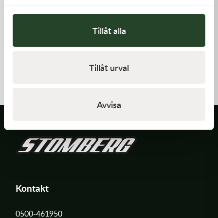
Tillåt alla
Kawasaki
Kawasaki
GASKET,CYLINDER BASE
RETAINER-VALVE SPRING
Tillåt urval
168,00
kr
108,00
kr
I lager
I lager
Avvisa
Kontakt
0500-461950