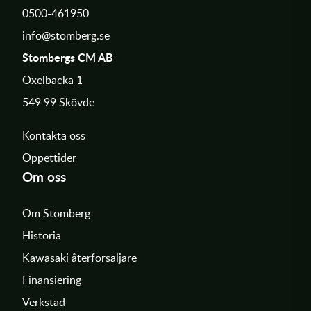
0500-461950
info@stomberg.se
Stombergs CM AB
Oxelbacka 1
549 99 Skövde
Kontakta oss
Öppettider
Om oss
Om Stomberg
Historia
Kawasaki återförsäljare
Finansiering
Verkstad