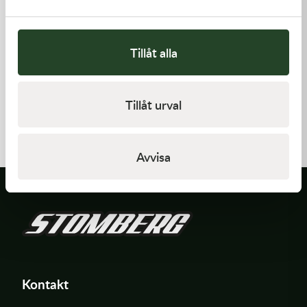
Tillåt alla
Kawasaki
Kawasaki
Tillåt urval
GASKET-HEAD
GASKET,FUEL TANK CAP
421,00
kr
58,00
kr
I lager
I lager
Avvisa
Kontakt