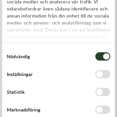
sociala medier och analysera vår trafik. Vi
Liknande produkter
vidarebefordrar även sådana identifierare och
annan information från din enhet till de sociala
medier och annons- och analysföretag som vi
samarbetar med. Dessa kan i sin tur kombinera
informationen med annan information som du
har tillhandahållit eller som de har samlat in
Samtyckesval
när du har använt deras tjänster.
Nödvändig
Kawasaki
Kawasaki
Inställningar
GASKET
GASKET,CYLINDER BASE
62,00
kr
168,00
kr
Statistik
I lager
I lager
Marknadsföring