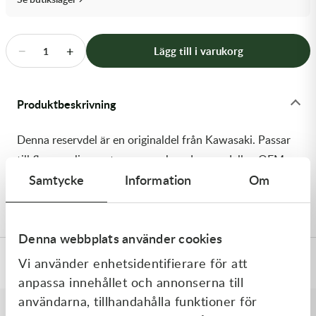
Transmission & Drivlina
Vagnar
−
+
Lägg till i varukorg
1
Variatordelar
Produktbeskrivning
Vinschar & Tillbehör
Denna reservdel är en originaldel från Kawasaki. Passar
Vinterprodukter
till flera vanliga motocross- och enduromodeller. OEM
Samtycke
Information
Om
ref. nr.: 92200-0273 / 922000273. Modellkod:
KX250R6F
Denna webbplats använder cookies
Vi använder enhetsidentifierare för att
Specifikationer
anpassa innehållet och annonserna till
användarna, tillhandahålla funktioner för