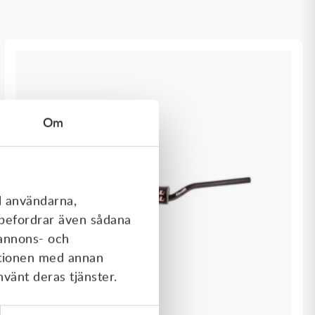
Om
l användarna,
rebefordrar även sådana
 annons- och
ationen med annan
nvänt deras tjänster.