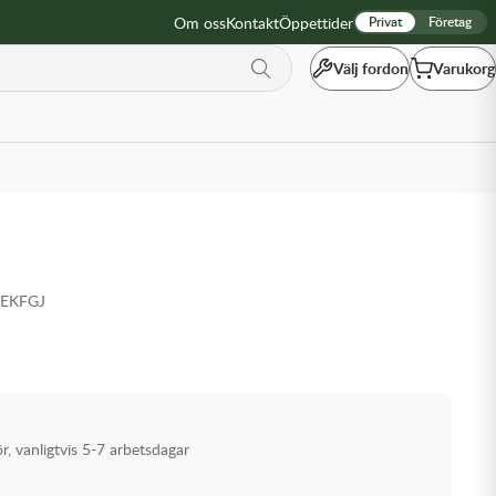
Om oss
Kontakt
Öppettider
Privat
Företag
Välj fordon
Varukorg
PEKFGJ
ör, vanligtvis 5-7 arbetsdagar