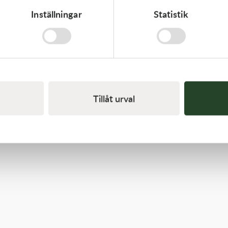
Inställningar
Statistik
Kawasaki
TOOL-WRENCH,BOX,21MM&
197,00
kr
I lager
Tillåt urval