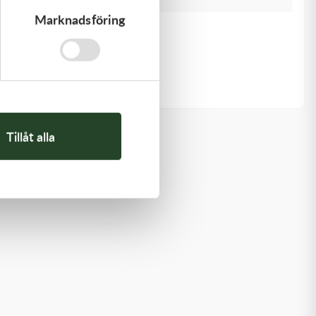
Marknadsföring
Kawasaki
HANDLE,RENTHAL,FATBAR
1 936,00
kr
Beställningsvara
Tillåt alla