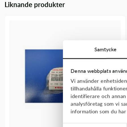
Liknande produkter
Transmission & Drivlina
Vagnar
Variatordelar
Vinschar & Tillbehör
Samtycke
Vinterprodukter
Denna webbplats använd
Vi använder enhetsident
tillhandahålla funktione
identifierare och annan
analysföretag som vi s
information som du har t
Samtyckesval