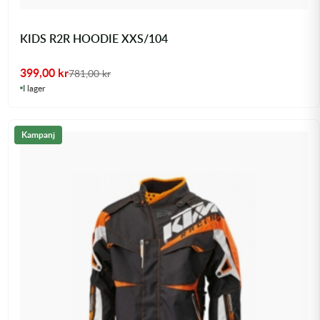
KIDS R2R HOODIE XXS/104
399,00
kr
781,00
kr
I lager
Kampanj