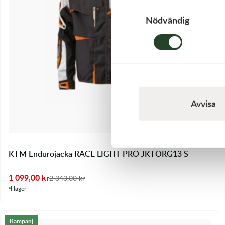
Samtyckesval
Nödvändig
Avvisa
KTM Endurojacka RACE LIGHT PRO JKTORG13 S
1 099,00
kr
2 343,00
kr
I lager
Kampanj