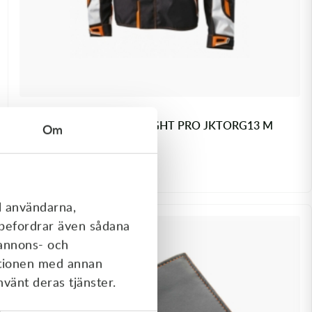
KTM Endurojacka RACE LIGHT PRO JKTORG13 M
Om
1 099,00
kr
2 343,00
kr
I lager
l användarna,
Kampanj
rebefordrar även sådana
 annons- och
ationen med annan
nvänt deras tjänster.