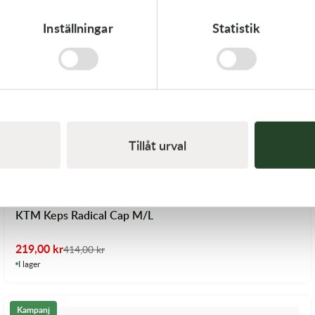
Inställningar
Statistik
Tillåt urval
KTM Keps Radical Cap M/L
219,00
kr
414,00
kr
I lager
Kampanj