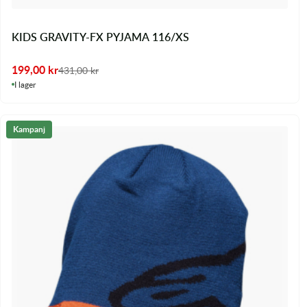
KIDS GRAVITY-FX PYJAMA 116/XS
199,00
kr
431,00
kr
I lager
Kampanj