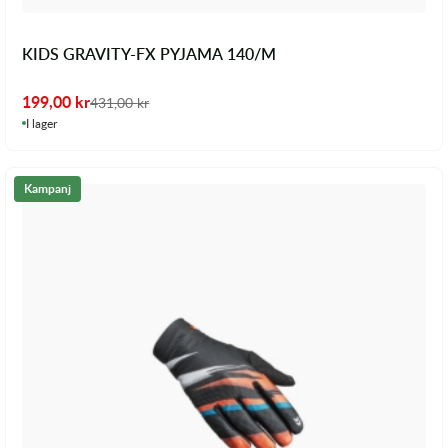
KIDS GRAVITY-FX PYJAMA 140/M
199,00
kr
431,00
kr
I lager
Kampanj