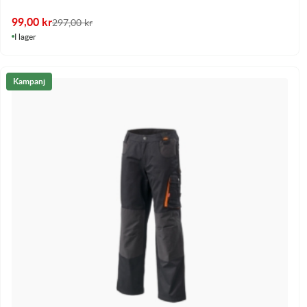
99,00
kr
297,00
kr
I lager
Kampanj