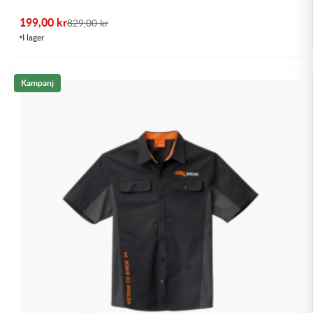
199,00
kr
829,00
kr
I lager
Kampanj