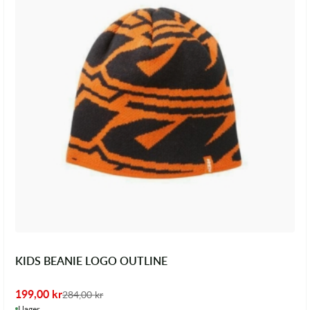
KIDS BEANIE LOGO OUTLINE
199,00
kr
284,00
kr
I lager