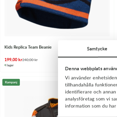
Kids Replica Team Beanie
Samtycke
199,00
kr
240,00
kr
I lager
Denna webbplats använd
Vi använder enhetsident
Kampanj
tillhandahålla funktione
identifierare och annan
analysföretag som vi s
information som du har t