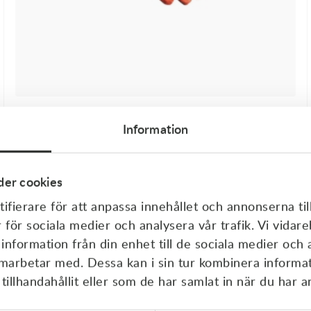
KTM Crosshandskar Gravity-FX Gloves Orange XXL/12
Information
149,00
kr
414,00
kr
I lager
er cookies
ifierare för att anpassa innehållet och annonserna til
Kampanj
r för sociala medier och analysera vår trafik. Vi vida
 information från din enhet till de sociala medier och
amarbetar med. Dessa kan i sin tur kombinera inform
illhandahållit eller som de har samlat in när du har a