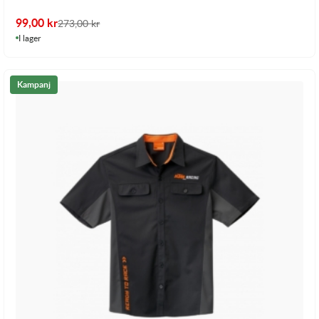
99,00
kr
273,00
kr
I lager
Kampanj