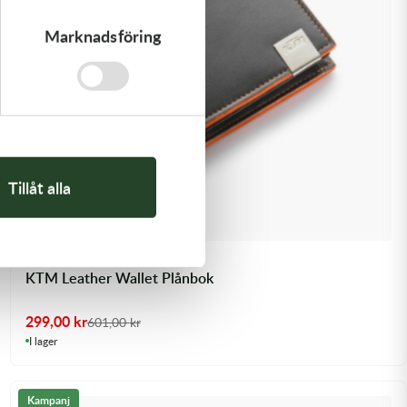
Marknadsföring
Tillåt alla
KTM Leather Wallet Plånbok
299,00
kr
601,00
kr
I lager
Kampanj