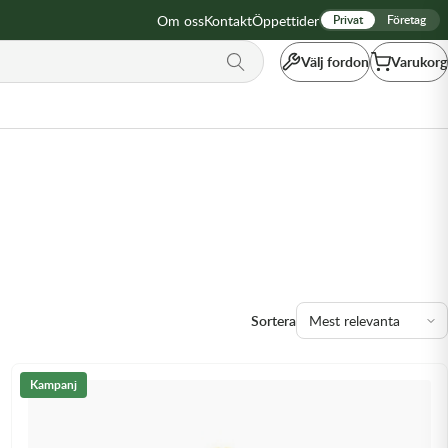
Om oss
Kontakt
Öppettider
Privat
Företag
Välj fordon
Varukorg
Sortera
Kampanj