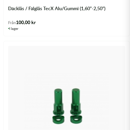
Däcklås / Fälglås TecX Alu/Gummi (1,60"-2,50")
100,00
kr
Från
I lager