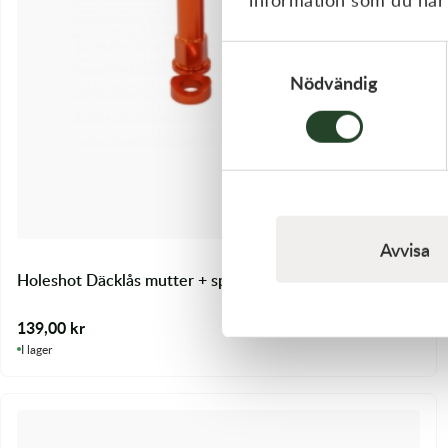
Samtyckesval
Nödvändig
Avvisa
Holeshot Däcklås mutter + spec bricka ORANGE
139,00
kr
I lager