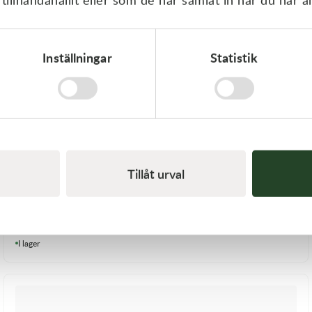
Inställningar
Statistik
Tillåt urval
Holeshot Däcklås mutter + spec bricka SILVER
139,00
kr
I lager