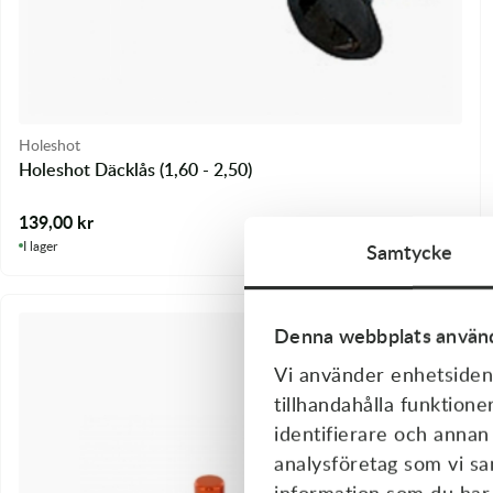
Holeshot
Holeshot Däcklås (1,60 - 2,50)
139,00
kr
I lager
Samtycke
Denna webbplats använd
Vi använder enhetsident
tillhandahålla funktione
identifierare och annan
analysföretag som vi s
information som du har t