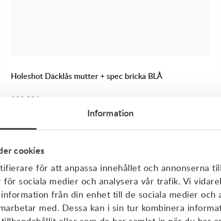
Holeshot Däcklås mutter + spec bricka BLÅ
139,00
kr
I lager
Information
er cookies
ifierare för att anpassa innehållet och annonserna til
r för sociala medier och analysera vår trafik. Vi vida
 information från din enhet till de sociala medier och
amarbetar med. Dessa kan i sin tur kombinera inform
illhandahållit eller som de har samlat in när du har a