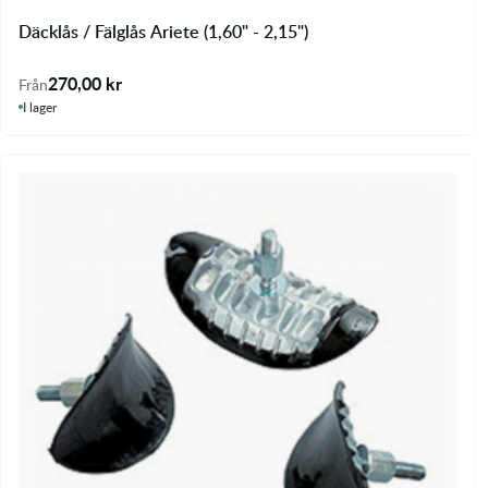
Transmission & Drivlina
Däcklås / Fälglås Ariete (1,60" - 2,15")
Vagnar
270,00
kr
Från
I lager
Variatordelar
Vinschar & Tillbehör
Vinterprodukter