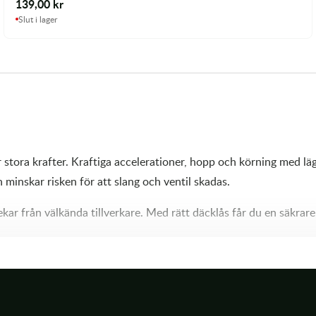
139,00
kr
Slut i lager
ora krafter. Kraftiga accelerationer, hopp och körning med lägre
och minskar risken för att slang och ventil skadas.
ekar från välkända tillverkare. Med rätt däcklås får du en säkra
n för att låsa fast däcket mot fälgen. När däcket utsätts för st
.