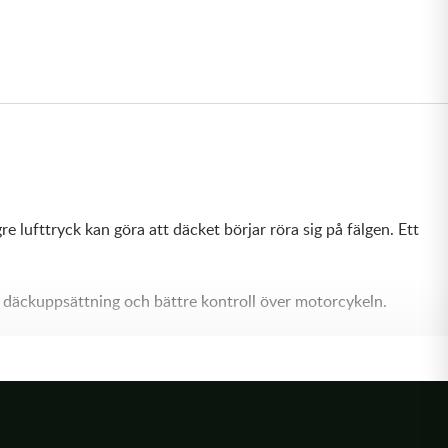
 lufttryck kan göra att däcket börjar röra sig på fälgen. Ett
re däckuppsättning och bättre kontroll över motorcykeln.
ora krafter, exempelvis vid hård acceleration eller landningar,