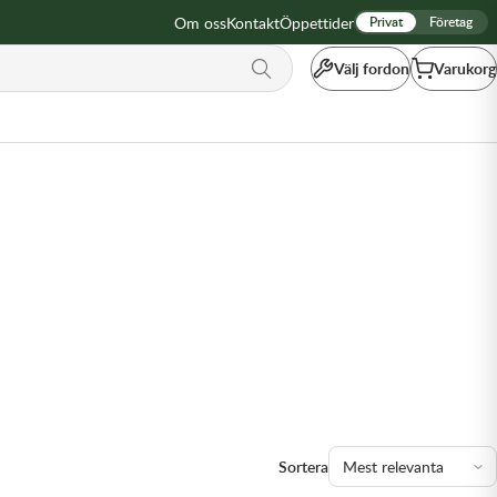
Om oss
Kontakt
Öppettider
Privat
Företag
Välj fordon
Varukorg
Sortera