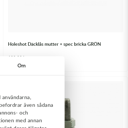
Holeshot Däcklås mutter + spec bricka GRÖN
139,00
kr
I lager
Om
l användarna,
rebefordrar även sådana
 annons- och
ationen med annan
nvänt deras tjänster.