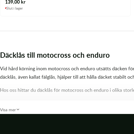
139,00
kr
Slut i lager
Däcklås till motocross och enduro
Vid hård körning inom motocross och enduro utsätts däcken för st
däcklås, även kallat fälglås, hjälper till att hålla däcket stabilt 
Hos oss hittar du däcklås för motocross och enduro i olika storl
Vad är ett däcklås?
Visa mer
Ett däcklås är en komponent som monteras mellan däcket och fälge
hjälper däcklåset till att förhindra att däcket vrider sig på fälgen