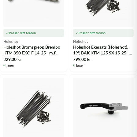
Passar ditt fordon
Passar ditt fordon
Holeshot
Holeshot
Holeshot Bromsgrepp Brembo
Holeshot Ekersats (Holeshot),
KTM 350 EXC-F 14-25 - m.fl.
19", BAK KTM 125 SX 15-25 -
m.fl.
329,00
kr
799,00
kr
I lager
I lager