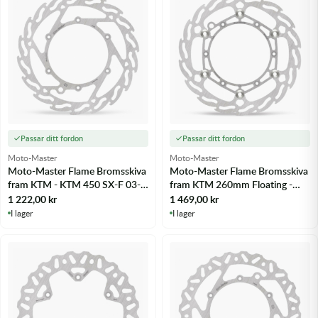
Passar ditt fordon
Passar ditt fordon
Moto-Master
Moto-Master
Moto-Master Flame Bromsskiva
Moto-Master Flame Bromsskiva
fram KTM - KTM 450 SX-F 03-
fram KTM 260mm Floating -
25 m.fl.
m.fl.
1 222,00
kr
1 469,00
kr
I lager
I lager