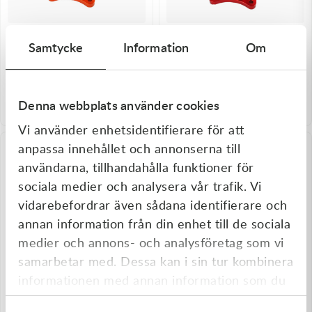
Passar ditt fordon
Passar ditt fordon
Samtycke
Information
Om
Holeshot
Holeshot
Holeshot Nav, BAK KTM 125
Holeshot Nav, BAK KTM 125
EXC 16 - KTM 450 SX-F 15-22
EXC 16 - KTM 450 SX-F 15-22
m.fl.
m.fl.
3 029,00
kr
3 029,00
kr
Denna webbplats använder cookies
I lager
I lager
Vi använder enhetsidentifierare för att
anpassa innehållet och annonserna till
användarna, tillhandahålla funktioner för
sociala medier och analysera vår trafik. Vi
vidarebefordrar även sådana identifierare och
annan information från din enhet till de sociala
medier och annons- och analysföretag som vi
samarbetar med. Dessa kan i sin tur kombinera
informationen med annan information som du
Passar ditt fordon
Passar ditt fordon
har tillhandahållit eller som de har samlat in
Holeshot
Holeshot