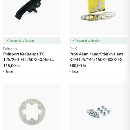
Passar ditt fordon
Passar ditt fordon
Polisport
ProX
Polisport Kedjesläpa TC
ProX Aluminium/Stålskiva sats
125/250, FC 250/350/450
KTM125/144/150/200SX-EXC
2014-16 black - m.fl.
'98-18 - m.fl.
115,00
kr
680,00
kr
I lager
I lager