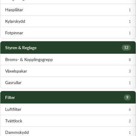
Hasplåtar
1
Kylarskydd
1
Fotpinnar
1
Styren & Reglage
12
Broms- & Kopplingsgrepp
8
Växelspakar
3
Gasrullar
1
Filter
9
Luftfilter
6
Tvättlock
2
Dammskydd
1