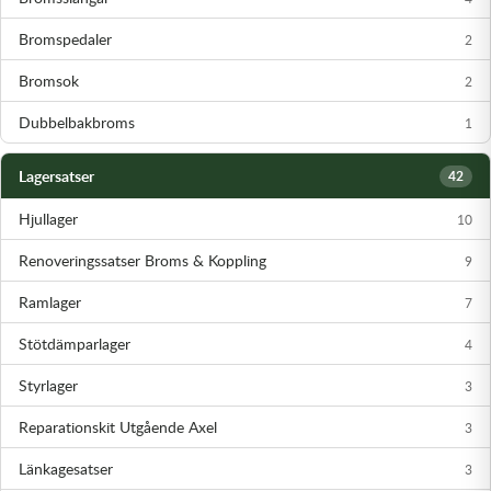
Transmission & Drivlina
Bromspedaler
2
Vagnar
Bromsok
2
Variatordelar
Dubbelbakbroms
1
Vinschar & Tillbehör
Lagersatser
42
Hjullager
10
Vinterprodukter
Renoveringssatser Broms & Koppling
9
Ramlager
7
Stötdämparlager
4
Styrlager
3
Reparationskit Utgående Axel
3
Länkagesatser
3