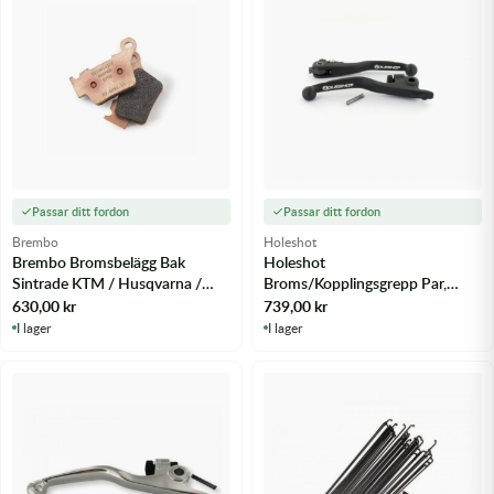
Passar ditt fordon
Passar ditt fordon
Brembo
Holeshot
Brembo Bromsbelägg Bak
Holeshot
Sintrade KTM / Husqvarna /
Broms/Kopplingsgrepp Par,
GasGas 07BB275A /
Svart KTM 125 EXC 14-16 - m.fl.
630,00
kr
739,00
kr
79013090000
I lager
I lager