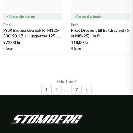
Passar ditt fordon
Passar ditt fordon
ProX
ProX
ProX Bromsskiva bak KTM125-
ProX Drevbult till Bakdrev Set (6
530 '90-17 + Husqvarna 125-
st M8x25) - m.fl.
501 '14-17 - m.fl.
972,00
kr
118,00
kr
I lager
I lager
Sida 1 av 7
›
1
2
…
7