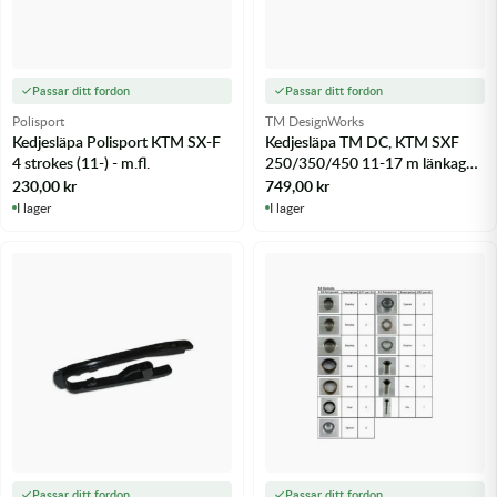
Passar ditt fordon
Passar ditt fordon
Polisport
TM DesignWorks
Kedjesläpa Polisport KTM SX-F
Kedjesläpa TM DC, KTM SXF
4 strokes (11-) - m.fl.
250/350/450 11-17 m länkage,
HQV 14-, Orange - m.fl.
230,00
kr
749,00
kr
I lager
I lager
Passar ditt fordon
Passar ditt fordon