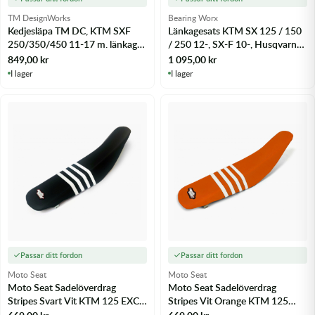
TM DesignWorks
Bearing Worx
Kedjesläpa TM DC, KTM SXF
Länkagesats KTM SX 125 / 150
250/350/450 11-17 m. länkage,
/ 250 12-, SX-F 10-, Husqvarna
HQV14-17 Svart - m.fl.
14- m.fl.
849,00
kr
1 095,00
kr
I lager
I lager
Passar ditt fordon
Passar ditt fordon
Moto Seat
Moto Seat
Moto Seat Sadelöverdrag
Moto Seat Sadelöverdrag
Stripes Svart Vit KTM 125 EXC
Stripes Vit Orange KTM 125
12-16 - m.fl.
EXC 12-16 - m.fl.