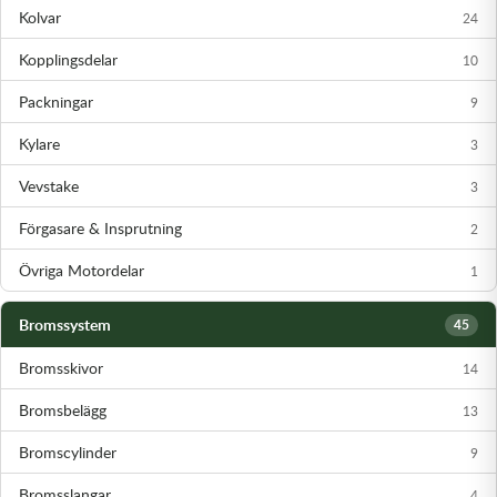
Kolvar
24
Olja MC
Skydd
Fjädring
Mopedslang
Kylarvätska
Chassidelar
Trail
Kopplingsdelar
10
Vätskesystem
Hjul
Mousse
Luftfilterolja & Rengöring
Drivremmar & Variatorremmar
Slangar
Packningar
9
Lagersatser
Slang
Oljepaket
Eldelar
Kylare
3
Vevstake
3
Motordelar & Filter
Trialdäck
Sprayer
Fjädring
Förgasare & Insprutning
2
Plast
Tubliss
Tvätt & Rengöring
Hytter & Flaklock
Övriga Motordelar
1
Styren & Reglage
Växellådsolja
Karossdelar & Tillbehör
Bromssystem
45
Övriga Kemprodukter
Kyl- & värmesystemdelar
Bromsskivor
14
Motordelar
Bromsbelägg
13
Bromscylinder
9
Styren & Tillbehör
Bromsslangar
4