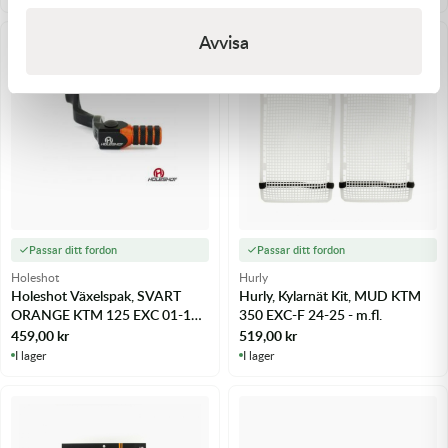
Avvisa
Passar ditt fordon
Passar ditt fordon
Holeshot
Hurly
Holeshot Växelspak, SVART
Hurly, Kylarnät Kit, MUD KTM
ORANGE KTM 125 EXC 01-16 -
350 EXC-F 24-25 - m.fl.
m.fl.
459,00
kr
519,00
kr
I lager
I lager