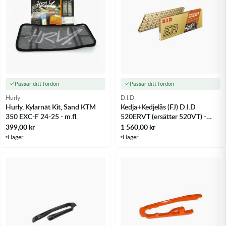
Passar ditt fordon
Passar ditt fordon
Hurly
D.I.D
Hurly, Kylarnät Kit, Sand KTM
Kedja+Kedjelås (FJ) D.I.D
350 EXC-F 24-25 - m.fl.
520ERVT (ersätter 520VT) -
m.fl.
399,00
kr
1 560,00
kr
I lager
I lager