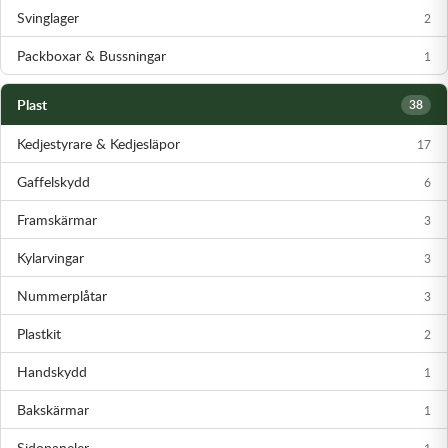
Svinglager
2
Packboxar & Bussningar
1
Plast
38
Kedjestyrare & Kedjesläpor
17
Gaffelskydd
6
Framskärmar
3
Kylarvingar
3
Nummerplåtar
3
Plastkit
2
Handskydd
1
Bakskärmar
1
Sidopaneler
1