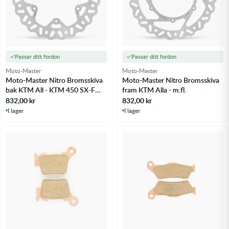
Passar ditt fordon
Passar ditt fordon
Moto-Master
Moto-Master
Moto-Master Nitro Bromsskiva
Moto-Master Nitro Bromsskiva
bak KTM All - KTM 450 SX-F
fram KTM Alla - m.fl.
03-25 m.fl.
832,00
kr
832,00
kr
I lager
I lager