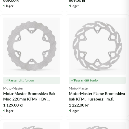
669,00
kr
669,00
kr
I lager
I lager
Passar ditt fordon
Passar ditt fordon
Moto-Master
Moto-Master
Moto-Master Bromsskiva Bak
Moto-Master Flame Bromsskiva
Mud 220mm KTM/HQV
bak KTM, Husaberg - m.fl.
03-/14-, 85 SX
1 129,00
kr
1 222,00
kr
I lager
I lager