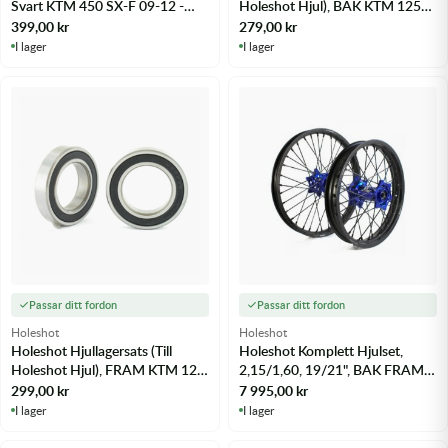
Svart KTM 450 SX-F 09-12 -
Holeshot Hjul), BAK KTM 125
m.fl.
EXC 16 - m.fl.
399,00
kr
279,00
kr
I lager
I lager
Passar ditt fordon
Passar ditt fordon
Holeshot
Holeshot
Holeshot Hjullagersats (Till
Holeshot Komplett Hjulset,
Holeshot Hjul), FRAM KTM 125
2,15/1,60, 19/21", BAK FRAM,
SX 15-25 - m.fl.
MATT SVART BLÅ KTM 125 SX
299,00
kr
7 995,00
kr
15-25 - m.fl.
I lager
I lager