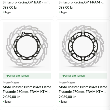
Sinterpro Racing GP, BAK - m.fl.
Sinterpro Racing GP, FRAM -
m.fl.
399,00
kr
399,00
kr
I lager
I lager
Passar ditt fordon
Passar ditt fordon
Moto-Master
Moto-Master
Moto-Master, Bromsskiva Flame
Moto-Master, Bromsskiva Flame
Flytande 260mm, FRAM KTM
Flytande 270mm, FRAM KTM
125 EXC 91-16 - m.fl.
125 EXC 92-16 - m.fl.
2 069,00
kr
2 069,00
kr
I lager
I lager