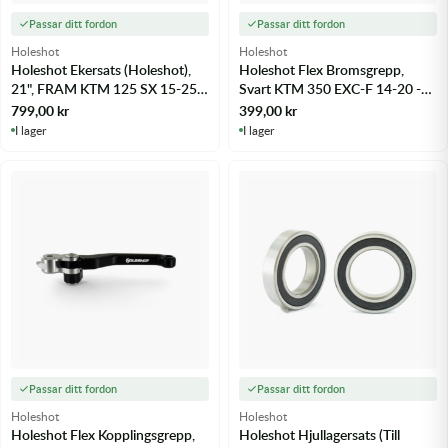
Passar ditt fordon
Passar ditt fordon
Holeshot
Holeshot
Holeshot Ekersats (Holeshot),
Holeshot Flex Bromsgrepp,
21", FRAM KTM 125 SX 15-25 -
Svart KTM 350 EXC-F 14-20 -
m.fl.
m.fl.
799,00
kr
399,00
kr
I lager
I lager
Passar ditt fordon
Passar ditt fordon
Holeshot
Holeshot
Holeshot Flex Kopplingsgrepp,
Holeshot Hjullagersats (Till