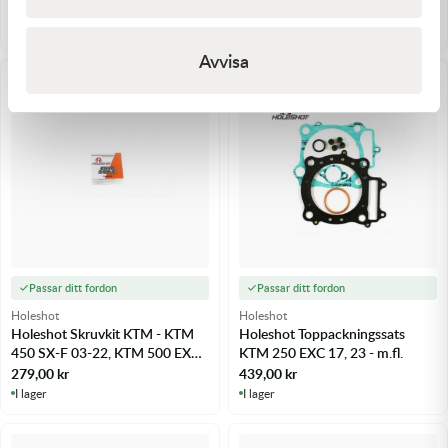
299,00
kr
339,00
kr
I lager
I lager
Avvisa
Passar ditt fordon
Passar ditt fordon
Holeshot
Holeshot
Holeshot Skruvkit KTM - KTM
Holeshot Toppackningssats
450 SX-F 03-22, KTM 500 EXC
KTM 250 EXC 17, 23 - m.fl.
12-16 m.fl.
279,00
kr
439,00
kr
I lager
I lager