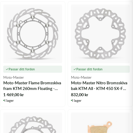
Passar ditt fordon
Passar ditt fordon
Moto-Master
Moto-Master
Moto-Master Flame Bromsskiva
Moto-Master Nitro Bromsskiva
fram KTM 260mm Floating -
bak KTM All - KTM 450 SX-F
m.fl.
03-25 m.fl.
1 469,00
kr
832,00
kr
I lager
I lager