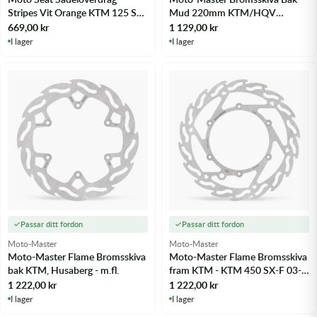
Stripes Vit Orange KTM 125 SX
Mud 220mm KTM/HQV
16-18 - m.fl.
03-/14-, 85 SX
669,00
kr
1 129,00
kr
I lager
I lager
Passar ditt fordon
Passar ditt fordon
Moto-Master
Moto-Master
Moto-Master Flame Bromsskiva
Moto-Master Flame Bromsskiva
bak KTM, Husaberg - m.fl.
fram KTM - KTM 450 SX-F 03-
25 m.fl.
1 222,00
kr
1 222,00
kr
I lager
I lager