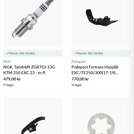
Passar ditt fordon
Passar ditt fordon
NGK
Polisport
NGK, Tändstift ZGR7GI-13G
Polisport Fortress Hasplåt
KTM 250 EXC 23 - m.fl.
EXC/TE250/300(17-19)
SX/TC250(17-18) Black - m.fl.
479,00
kr
770,00
kr
I lager
I lager