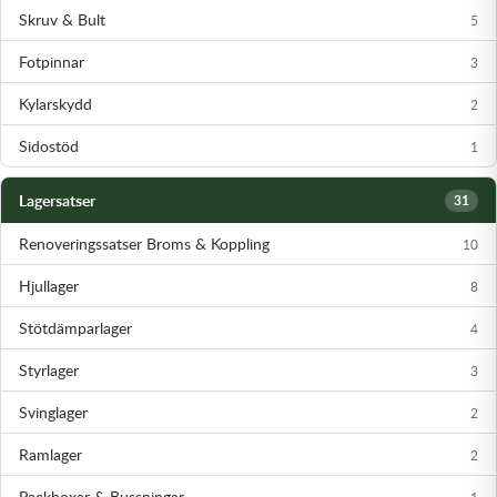
Skruv & Bult
5
Fotpinnar
3
Kylarskydd
2
Sidostöd
1
Lagersatser
31
Renoveringssatser Broms & Koppling
10
Hjullager
8
Stötdämparlager
4
Styrlager
3
Svinglager
2
Ramlager
2
Packboxar & Bussningar
1