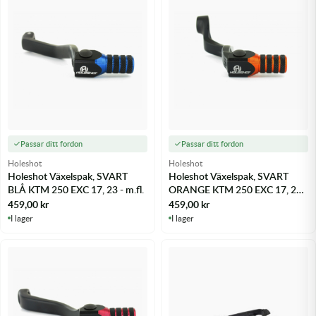
Passar ditt fordon
Passar ditt fordon
Holeshot
Holeshot
Holeshot Växelspak, SVART
Holeshot Växelspak, SVART
BLÅ KTM 250 EXC 17, 23 - m.fl.
ORANGE KTM 250 EXC 17, 23 -
m.fl.
459,00
kr
459,00
kr
I lager
I lager