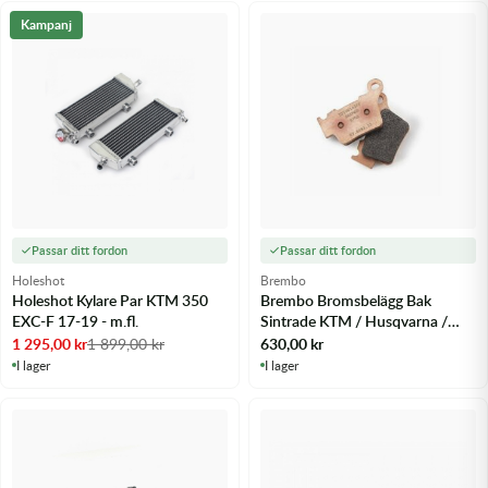
Kampanj
Passar ditt fordon
Passar ditt fordon
Holeshot
Brembo
Holeshot Kylare Par KTM 350
Brembo Bromsbelägg Bak
EXC-F 17-19 - m.fl.
Sintrade KTM / Husqvarna /
GasGas 07BB275A /
1 295,00
kr
1 899,00
kr
630,00
kr
79013090000
I lager
I lager