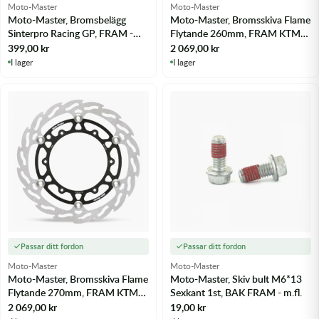
Moto-Master
Moto-Master
Moto-Master, Bromsbelägg
Moto-Master, Bromsskiva Flame
Sinterpro Racing GP, FRAM -
Flytande 260mm, FRAM KTM
m.fl.
125 EXC 91-16 - m.fl.
399,00
kr
2 069,00
kr
I lager
I lager
Passar ditt fordon
Passar ditt fordon
Moto-Master
Moto-Master
Moto-Master, Bromsskiva Flame
Moto-Master, Skiv bult M6*13
Flytande 270mm, FRAM KTM
Sexkant 1st, BAK FRAM - m.fl.
125 EXC 92-16 - m.fl.
2 069,00
kr
19,00
kr