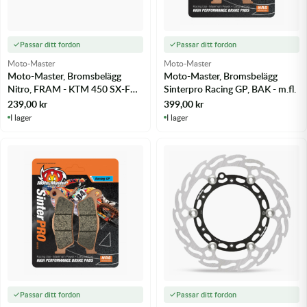
Passar ditt fordon
Passar ditt fordon
Moto-Master
Moto-Master
Moto-Master, Bromsbelägg
Moto-Master, Bromsbelägg
Nitro, FRAM - KTM 450 SX-F
Sinterpro Racing GP, BAK - m.fl.
03-25 m.fl.
239,00
kr
399,00
kr
I lager
I lager
Passar ditt fordon
Passar ditt fordon