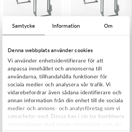
Samtycke
Information
Om
Passar ditt fordon
Passar ditt fordon
Holeshot
Holeshot
Holeshot Kylarskydd KTM 350
Holeshot Kylarskydd KTM 350
EXC-F 17-19 - KTM 500 EXC-F
EXC-F 17-19 - KTM 500 EXC-F
Denna webbplats använder cookies
17-19 m.fl.
17-19 m.fl.
1 419,00
kr
1 419,00
kr
I lager
I lager
Vi använder enhetsidentifierare för att
anpassa innehållet och annonserna till
användarna, tillhandahålla funktioner för
sociala medier och analysera vår trafik. Vi
vidarebefordrar även sådana identifierare och
annan information från din enhet till de sociala
medier och annons- och analysföretag som vi
samarbetar med. Dessa kan i sin tur kombinera
informationen med annan information som du