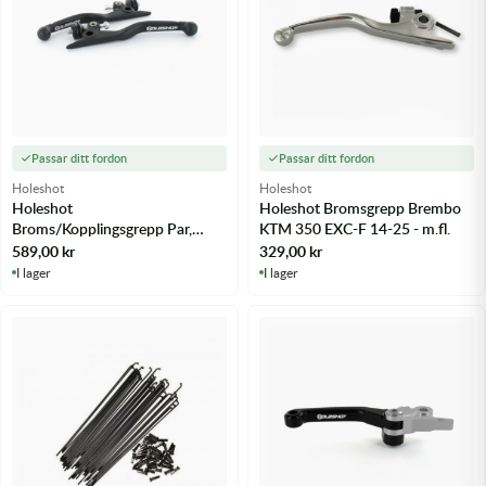
Passar ditt fordon
Passar ditt fordon
Holeshot
Holeshot
Holeshot
Holeshot Bromsgrepp Brembo
Broms/Kopplingsgrepp Par,
KTM 350 EXC-F 14-25 - m.fl.
Svart KTM 350 EXC-F 14-25 -
589,00
kr
329,00
kr
m.fl.
I lager
I lager