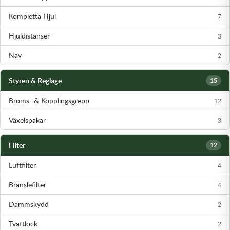
Kompletta Hjul
7
Hjuldistanser
3
Nav
2
Styren & Reglage
15
Broms- & Kopplingsgrepp
12
Växelspakar
3
Filter
12
Luftfilter
4
Bränslefilter
4
Dammskydd
2
Tvättlock
2