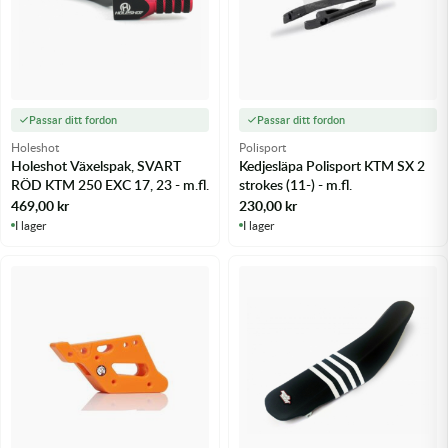
Passar ditt fordon
Passar ditt fordon
Holeshot
Polisport
Holeshot Växelspak, SVART
Kedjesläpa Polisport KTM SX 2
RÖD KTM 250 EXC 17, 23 - m.fl.
strokes (11-) - m.fl.
469,00
kr
230,00
kr
I lager
I lager