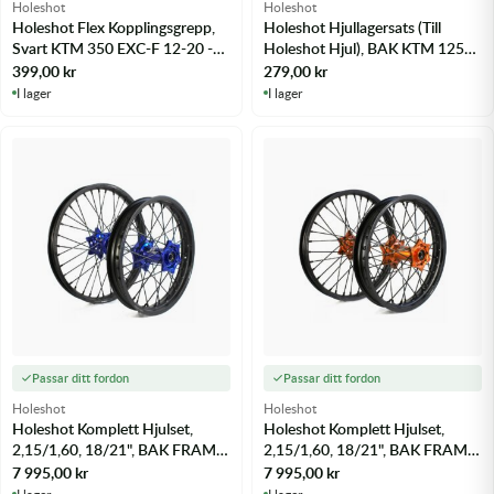
Holeshot
Holeshot
Holeshot Flex Kopplingsgrepp,
Holeshot Hjullagersats (Till
Svart KTM 350 EXC-F 12-20 -
Holeshot Hjul), BAK KTM 125
m.fl.
EXC 16 - m.fl.
399,00
kr
279,00
kr
I lager
I lager
Passar ditt fordon
Passar ditt fordon
Holeshot
Holeshot
Holeshot Komplett Hjulset,
Holeshot Komplett Hjulset,
2,15/1,60, 18/21", BAK FRAM,
2,15/1,60, 18/21", BAK FRAM,
MATT SVART BLÅ KTM 125
MATT SVART ORANGE KTM
7 995,00
kr
7 995,00
kr
EXC 16 - m.fl.
125 EXC 16 - m.fl.
I lager
I lager