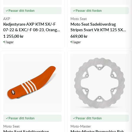
Passar ditt fordon
Passar ditt fordon
AXP
Moto Seat
Kedjestyrare AXP KTM SX/-F
Moto Seat Sadelöverdrag
07-22 & EXC/-F 08-23, Orange -
Stripes Svart Vit KTM 125 SX
m.fl.
16-18 - m.fl.
1 255,00
kr
669,00
kr
I lager
I lager
Passar ditt fordon
Passar ditt fordon
Moto Seat
Moto-Master
Moto Seat Sadelöverdrag
Moto-Master Bromsskiva Bak