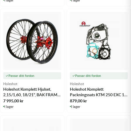
Passar ditt fordon
Passar ditt fordon
Holeshot
Holeshot
Holeshot Komplett Hjulset,
Holeshot Komplett
2,15/1,60, 18/21", BAK FRAM,
Packningssats KTM 250 EXC 17,
MATT SVART RÖD KTM 125
23 - m.fl.
7 995,00
kr
879,00
kr
EXC 16 - m.fl.
I lager
I lager