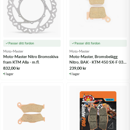
Passar ditt fordon
Passar ditt fordon
Moto-Master
Moto-Master
Moto-Master Nitro Bromsskiva
Moto-Master, Bromsbelägg
fram KTM Alla - m.fl.
Nitro, BAK - KTM 450 SX-F 03-
25 m.fl.
832,00
kr
239,00
kr
I lager
I lager