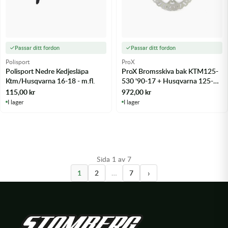
Passar ditt fordon
Passar ditt fordon
Polisport
ProX
Polisport Nedre Kedjesläpa
ProX Bromsskiva bak KTM125-
Ktm/Husqvarna 16-18 - m.fl.
530 '90-17 + Husqvarna 125-
501 '14-17 - m.fl.
115,00
kr
972,00
kr
I lager
I lager
Sida 1 av 7
›
1
2
…
7