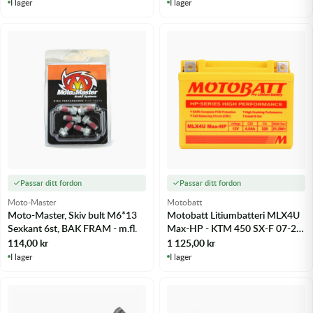
I lager
I lager
Passar ditt fordon
Passar ditt fordon
Moto-Master
Motobatt
Moto-Master, Skiv bult M6*13
Motobatt Litiumbatteri MLX4U
Sexkant 6st, BAK FRAM - m.fl.
Max-HP - KTM 450 SX-F 07-25
m.fl.
114,00
kr
1 125,00
kr
I lager
I lager