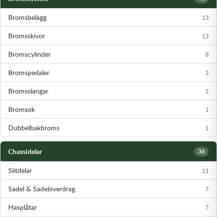
Transmission & Drivlina
Bromsbelägg
13
Vagnar
Bromsskivor
13
Variatordelar
Bromscylinder
8
Bromspedaler
3
Vinschar & Tillbehör
Bromsslangar
2
Vinterprodukter
Bromsok
1
Dubbelbakbroms
1
Chassidelar
36
Slitdelar
11
Sadel & Sadelöverdrag
7
Hasplåtar
7