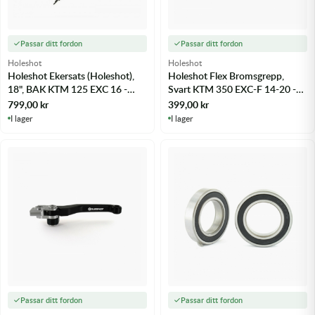
Passar ditt fordon
Passar ditt fordon
Holeshot
Holeshot
Holeshot Ekersats (Holeshot),
Holeshot Flex Bromsgrepp,
18", BAK KTM 125 EXC 16 -
Svart KTM 350 EXC-F 14-20 -
m.fl.
m.fl.
799,00
kr
399,00
kr
I lager
I lager
Passar ditt fordon
Passar ditt fordon