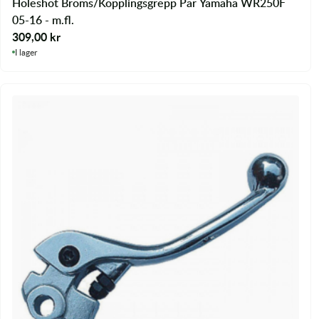
Holeshot Broms/Kopplingsgrepp Par Yamaha WR250F
05-16 - m.fl.
309,00
kr
I lager