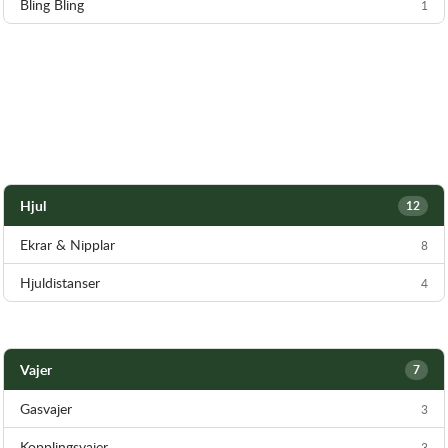
Bling Bling
1
Hjul
12
Ekrar & Nipplar
8
Hjuldistanser
4
Vajer
7
Gasvajer
3
Kopplingsvajer
3