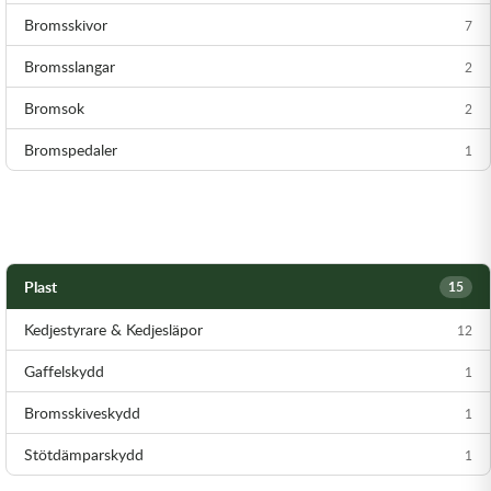
Bromsskivor
7
Bromsslangar
2
Bromsok
2
Bromspedaler
1
Plast
15
Kedjestyrare & Kedjesläpor
12
Gaffelskydd
1
Bromsskiveskydd
1
Stötdämparskydd
1