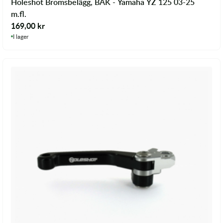
Holeshot Bromsbelägg, BAK - Yamaha YZ 125 03-25
m.fl.
169,00
kr
I lager