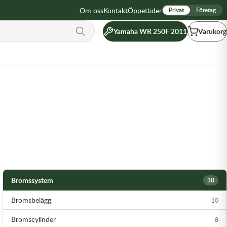
Om oss
Kontakt
Öppettider
Privat
Företag
Yamaha WR 250F 2011
Varukorg
Bromssystem
30
Bromsbelägg
10
Bromscylinder
8