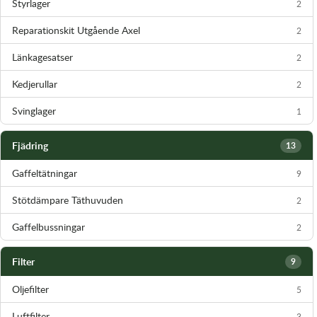
Styrlager
2
Transmission & Drivlina
Reparationskit Utgående Axel
2
Vagnar
Länkagesatser
2
Variatordelar
Kedjerullar
2
Svinglager
Vinschar & Tillbehör
1
Vinterprodukter
Fjädring
13
Gaffeltätningar
9
Stötdämpare Täthuvuden
2
Gaffelbussningar
2
Filter
9
Oljefilter
5
Luftfilter
3