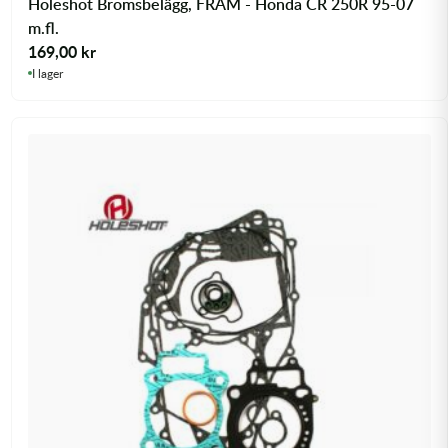
Holeshot Bromsbelägg, FRAM - Honda CR 250R 95-07
m.fl.
169,00
kr
I lager