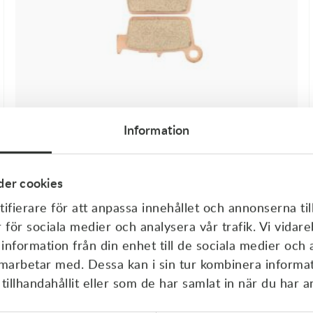
Information
Passar ditt fordon
er cookies
Atac-X
ifierare för att anpassa innehållet och annonserna til
Bromsbelägg Bak Atac-X, RM -08, CR -01, KX -03, YZ
-02, GasGas -09 - m.fl.
r för sociala medier och analysera vår trafik. Vi vida
69,00
kr
73,00
kr
 information från din enhet till de sociala medier och
I lager
amarbetar med. Dessa kan i sin tur kombinera inform
illhandahållit eller som de har samlat in när du har a