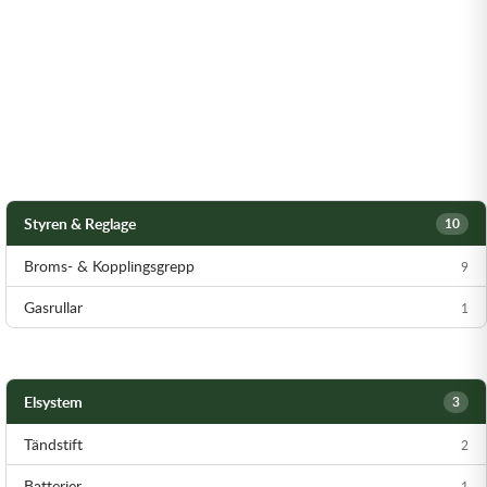
Styren & Reglage
10
Broms- & Kopplingsgrepp
9
Gasrullar
1
Elsystem
3
Tändstift
2
Batterier
1