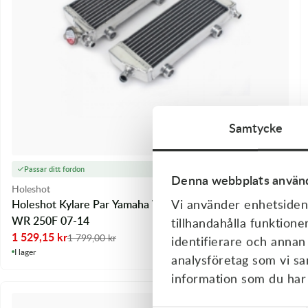
Samtycke
Passar ditt fordon
Denna webbplats använd
Holeshot
Vi använder enhetsident
Holeshot Kylare Par Yamaha WR250F 07-14 - Yamaha
WR 250F 07-14
tillhandahålla funktione
1 529,15
kr
1 799,00
kr
identifierare och annan
I lager
analysföretag som vi s
information som du har t