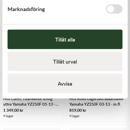
m.fl.
1 679,00
kr
1 389,00
kr
Marknadsföring
I lager
I lager
Tillåt alla
Tillåt urval
Avvisa
Passar ditt fordon
Passar ditt fordon
Hot Cams
Hot Rods
Hot Cams, Titanventil, Insug
Hot Rods Lagersats Balansaxel
yttre Yamaha YZ250F 01-13 -
Yamaha YZ250F 03-13 - m.fl.
m.fl.
1 349,00
kr
819,00
kr
I lager
I lager