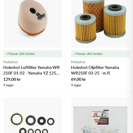
Passar ditt fordon
Passar ditt fordon
Holeshot
Holeshot
Holeshot Luftfilter Yamaha WR
Holeshot Oljefilter Yamaha
250F 01-02 - Yamaha YZ 125
WR250F 03-25 - m.fl.
97-25 m.fl.
129,00
kr
69,00
kr
I lager
I lager