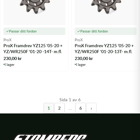
Passar ditt fordon
Passar ditt fordon
ProX
ProX
ProX Framdrev YZ125 '05-20 +
ProX Framdrev YZ125 '05-20 +
YZ/WR250F '01-20 -14T- m.fl.
YZ/WR250F '01-20-13T- m.fl.
230,00
kr
230,00
kr
I lager
I lager
Sida 1 av 6
›
1
2
…
6