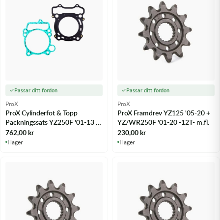
Passar ditt fordon
Passar ditt fordon
ProX
ProX
ProX Cylinderfot & Topp
ProX Framdrev YZ125 '05-20 +
Packningssats YZ250F '01-13 +
YZ/WR250F '01-20 -12T- m.fl.
WR250F '01-13 - m.fl.
762,00
kr
230,00
kr
I lager
I lager