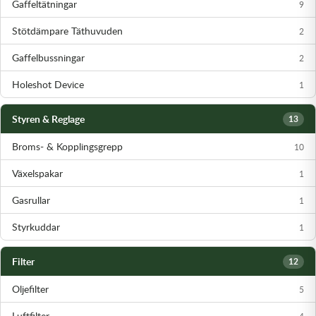
Gaffeltätningar
9
Stötdämpare Täthuvuden
2
Gaffelbussningar
2
Holeshot Device
1
Styren & Reglage
13
Broms- & Kopplingsgrepp
10
Växelspakar
1
Gasrullar
1
Styrkuddar
1
Filter
12
Oljefilter
5
Luftfilter
4