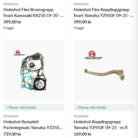
Holeshot
Holeshot
Holeshot Flex Bromsgrepp,
Holeshot Flex Kopplingsgrepp,
Svart Kawasaki KX250 19-20 -
Svart Yamaha YZ450F 09-25 -
m.fl.
m.fl.
399,00
kr
399,00
kr
I lager
I lager
Passar ditt fordon
Passar ditt fordon
Holeshot
Holeshot
Holeshot Komplett
Holeshot Kopplingsgrepp
Packningssats Yamaha YZ250F
Yamaha YZ450F 09-25 - m.fl.
01-13 - m.fl.
719,00
kr
169,00
kr