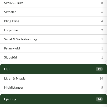
Skruv & Bult
8
Slitdelar
6
Bling Bling
4
Fotpinnar
2
Sadel & Sadelöverdrag
1
Kylarskydd
1
Sidostöd
1
Hjul
19
Ekrar & Nipplar
14
Hjuldistanser
5
Fjädring
14