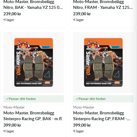
Moto-Master, Bromsbelägg
Moto-Master, Bromsbelägg
Nitro, BAK - Yamaha YZ 125 03-
Nitro, FRAM - Yamaha YZ 125
25 m.fl.
08-21 m.fl.
239,00
kr
239,00
kr
I lager
I lager
Passar ditt fordon
Passar ditt fordon
Moto-Master
Moto-Master
Moto-Master, Bromsbelägg
Moto-Master, Bromsbelägg
Sinterpro Racing GP, BAK - m.fl.
Sinterpro Racing GP, FRAM -
m.fl.
399,00
kr
399,00
kr
I lager
I lager