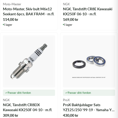
Moto-Master
NGK
Moto-Master, Skiv bult M6x12
NGK, Tändstift CR8E Kawasaki
Sexkant 6pcs, BAK FRAM - m.fl.
KX250F 06-10 - m.fl.
114,00
kr
169,00
kr
I lager
I lager
Passar ditt fordon
Passar ditt fordon
NGK
ProX
NGK, Tändstift CR8EIX
ProX Bakhjulslager Sats
Kawasaki KX250F 04-10 - m.fl.
YZ125/250 '99-19 - Yamaha YZ
125 98-22 m.fl.
309,00
kr
430,00
kr