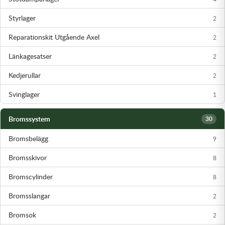
Transmission & Drivlina
Styrlager
2
Vagnar
Reparationskit Utgående Axel
2
Variatordelar
Länkagesatser
2
Kedjerullar
2
Vinschar & Tillbehör
Svinglager
1
Vinterprodukter
Bromssystem
30
Bromsbelägg
9
Bromsskivor
8
Bromscylinder
8
Bromsslangar
2
Bromsok
2