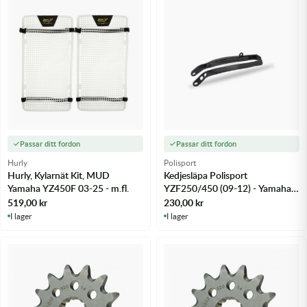
Passar ditt fordon
Passar ditt fordon
Hurly
Polisport
Hurly, Kylarnät Kit, MUD
Kedjesläpa Polisport
Yamaha YZ450F 03-25 - m.fl.
YZF250/450 (09-12) - Yamaha
WR 250F 15-21 m.fl.
519,00
kr
230,00
kr
I lager
I lager