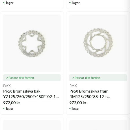
I lager
I lager
Passar ditt fordon
Passar ditt fordon
ProX
ProX
ProX Bromsskiva bak
ProX Bromsskiva fram
YZ125/250/250F/450F '02-17
RM125/250 '88-12 +
+ WR250/450F '02-17 - m.fl.
YZ125/250/250F/450F '01-15 -
972,00
kr
972,00
kr
m.fl.
I lager
I lager