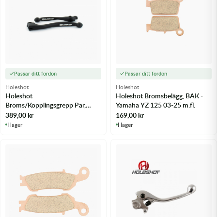
Passar ditt fordon
Passar ditt fordon
Holeshot
Holeshot
Holeshot
Holeshot Bromsbelägg, BAK -
Broms/Kopplingsgrepp Par,
Yamaha YZ 125 03-25 m.fl.
Svart Yamaha YZ450F 09-25 -
389,00
kr
169,00
kr
m.fl.
I lager
I lager