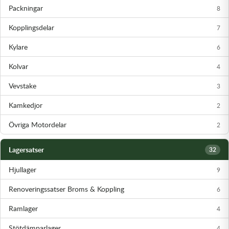
Packningar
8
Olja MC
Skydd
Fjädring
Mopedslang
Kylarvätska
Chassidelar
Trail
Kopplingsdelar
7
Vätskesystem
Hjul
Mousse
Luftfilterolja & Rengöring
Drivremmar & Variatorremmar
Slangar
Kylare
6
Lagersatser
Slang
Oljepaket
Eldelar
Kolvar
4
Vevstake
3
Motordelar & Filter
Trialdäck
Sprayer
Fjädring
Kamkedjor
2
Plast
Tubliss
Tvätt & Rengöring
Hytter & Flaklock
Övriga Motordelar
2
Styren & Reglage
Växellådsolja
Karossdelar & Tillbehör
Lagersatser
32
Övriga Kemprodukter
Kyl- & värmesystemdelar
Hjullager
9
Motordelar
Renoveringssatser Broms & Koppling
6
Ramlager
4
Styren & Tillbehör
Stötdämparlager
4