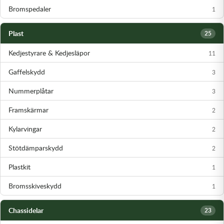
Bromspedaler
1
Plast
25
Kedjestyrare & Kedjesläpor
11
Gaffelskydd
3
Nummerplåtar
3
Framskärmar
2
Kylarvingar
2
Stötdämparskydd
2
Plastkit
1
Bromsskiveskydd
1
Chassidelar
23