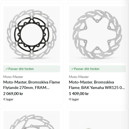
Passar ditt fordon
Passar ditt fordon
Moto-Master
Moto-Master
Moto-Master, Bromsskiva Flame
Moto-Master, Bromsskiva
Flytande 270mm, FRAM
Flame, BAK Yamaha WR125 02-
Yamaha WR250 16-18 - m.fl.
07 - m.fl.
2 069,00
kr
1 409,00
kr
I lager
I lager