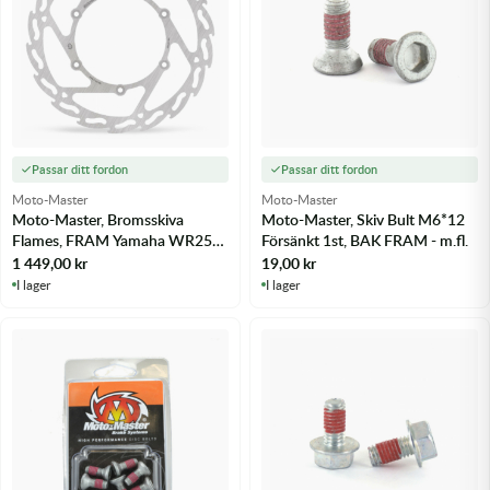
Passar ditt fordon
Passar ditt fordon
Moto-Master
Moto-Master
Moto-Master, Bromsskiva
Moto-Master, Skiv Bult M6*12
Flames, FRAM Yamaha WR250
Försänkt 1st, BAK FRAM - m.fl.
16-19 - m.fl.
1 449,00
kr
19,00
kr
I lager
I lager