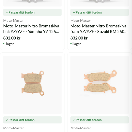
Passar ditt fordon
Passar ditt fordon
Moto-Master
Moto-Master
Moto-Master Nitro Bromsskiva
Moto-Master Nitro Bromsskiva
bak YZ/YZF - Yamaha YZ 125
fram YZ/YZF - Suzuki RM 250
02-18 m.fl.
88-10 m.fl.
832,00
kr
832,00
kr
I lager
I lager
Passar ditt fordon
Passar ditt fordon
Moto-Master
Moto-Master