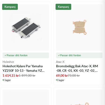
Kampanj
Kampanj
Passar ditt fordon
Passar ditt fordon
Holeshot
Atac-X
Holeshot Kylare Par Yamaha
Bromsbelägg Bak Atac-X, RM
YZ250F 10-13 - Yamaha YZ
-08, CR -01, KX -03, YZ -02,
250F 10-13
GasGas -09 - m.fl.
1 614,15
kr
1 899,00
kr
69,00
kr
73,00
kr
I lager
I lager