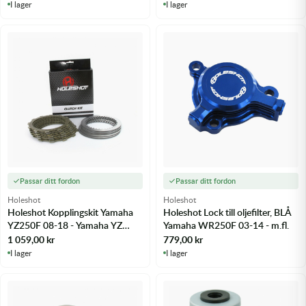
I lager
I lager
Passar ditt fordon
Passar ditt fordon
Holeshot
Holeshot
Holeshot Kopplingskit Yamaha
Holeshot Lock till oljefilter, BLÅ
YZ250F 08-18 - Yamaha YZ
Yamaha WR250F 03-14 - m.fl.
250F 08-18
1 059,00
kr
779,00
kr
I lager
I lager