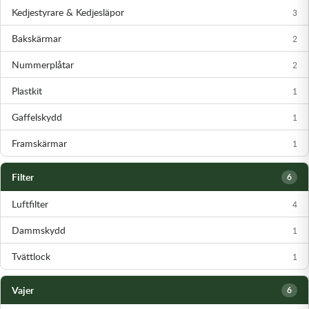
Kedjestyrare & Kedjesläpor
3
Bakskärmar
2
Nummerplåtar
2
Plastkit
1
Gaffelskydd
1
Framskärmar
1
Filter
6
Luftfilter
4
Dammskydd
1
Tvättlock
1
Vajer
6