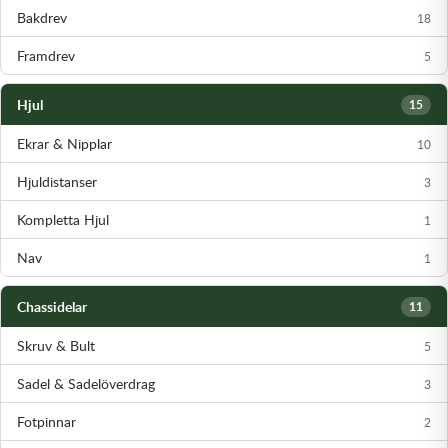
Bakdrev
18
Framdrev
5
Hjul
15
Ekrar & Nipplar
10
Hjuldistanser
3
Kompletta Hjul
1
Nav
1
Chassidelar
11
Skruv & Bult
5
Sadel & Sadelöverdrag
3
Fotpinnar
2