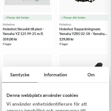
Passar ditt fordon
Passar ditt fordon
Holeshot
Holeshot
Holeshot Skruvkit till plast -
Holeshot Toppackningssats
Yamaha YZ 125 99-25 m.fl.
Yamaha YZ85 02-18 - Yamaha
YZ 85 02-18
359,00
kr
129,00
kr
I lager
I lager
Samtycke
Information
Om
Denna webbplats använder cookies
Vi använder enhetsidentifierare för att
Passar ditt fordon
Passar ditt fordon
anpassa innehållet och annonserna till