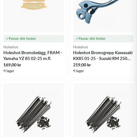
Passar ditt fordon
Passar ditt fordon
Holeshot
Holeshot
Holeshot Bromsbelägg, FRAM -
Holeshot Bromsgrepp Kawasaki
Yamaha YZ 85 02-25 m.fl.
KX85 01-25 - Suzuki RM 250
04-10 m.fl.
169,00
kr
219,00
kr
I lager
I lager