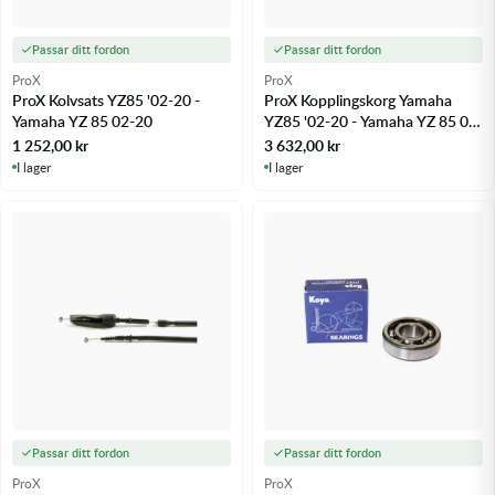
Passar ditt fordon
Passar ditt fordon
ProX
ProX
ProX Kolvsats YZ85 '02-20 -
ProX Kopplingskorg Yamaha
Yamaha YZ 85 02-20
YZ85 '02-20 - Yamaha YZ 85 02-
21 m.fl.
1 252,00
kr
3 632,00
kr
I lager
I lager
Passar ditt fordon
Passar ditt fordon
ProX
ProX