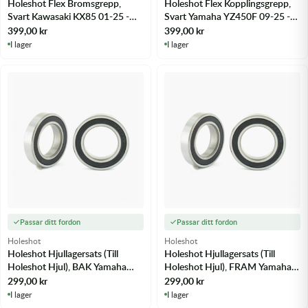
Holeshot Flex Bromsgrepp,
Holeshot Flex Kopplingsgrepp,
Svart Kawasaki KX85 01-25 -
Svart Yamaha YZ450F 09-25 -
m.fl.
m.fl.
399,00
kr
399,00
kr
I lager
I lager
Passar ditt fordon
Passar ditt fordon
Holeshot
Holeshot
Holeshot Hjullagersats (Till
Holeshot Hjullagersats (Till
Holeshot Hjul), BAK Yamaha
Holeshot Hjul), FRAM Yamaha
YZ80 90-01 - m.fl.
YZ80 90-01 - m.fl.
299,00
kr
299,00
kr
I lager
I lager