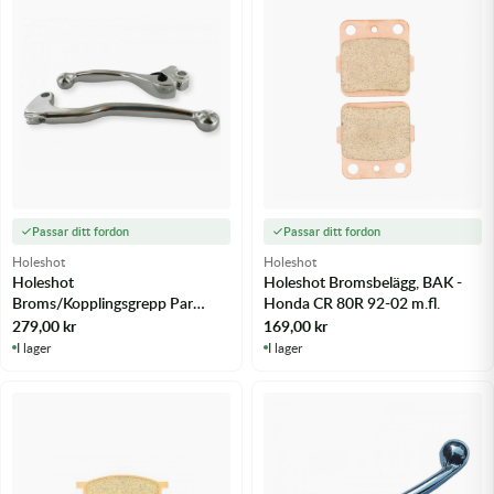
Passar ditt fordon
Passar ditt fordon
Holeshot
Holeshot
Holeshot
Holeshot Bromsbelägg, BAK -
Broms/Kopplingsgrepp Par
Honda CR 80R 92-02 m.fl.
Yamaha YZ85 02-20 - m.fl.
279,00
kr
169,00
kr
I lager
I lager