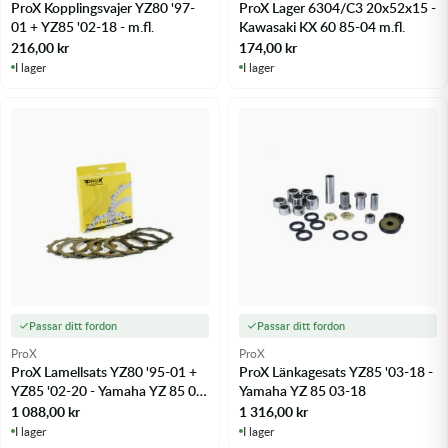
ProX Kopplingsvajer YZ80 '97-
ProX Lager 6304/C3 20x52x15 -
01 + YZ85 '02-18 - m.fl.
Kawasaki KX 60 85-04 m.fl.
216,00
kr
174,00
kr
I lager
I lager
Passar ditt fordon
Passar ditt fordon
ProX
ProX
ProX Lamellsats YZ80 '95-01 +
ProX Länkagesats YZ85 '03-18 -
YZ85 '02-20 - Yamaha YZ 85 02-
Yamaha YZ 85 03-18
21 m.fl.
1 088,00
kr
1 316,00
kr
I lager
I lager