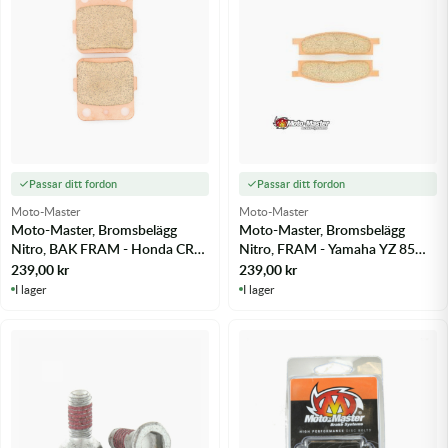
Passar ditt fordon
Passar ditt fordon
Moto-Master
Moto-Master
Moto-Master, Bromsbelägg
Moto-Master, Bromsbelägg
Nitro, BAK FRAM - Honda CR
Nitro, FRAM - Yamaha YZ 85
80R 92-02 m.fl.
02-25 m.fl.
239,00
kr
239,00
kr
I lager
I lager