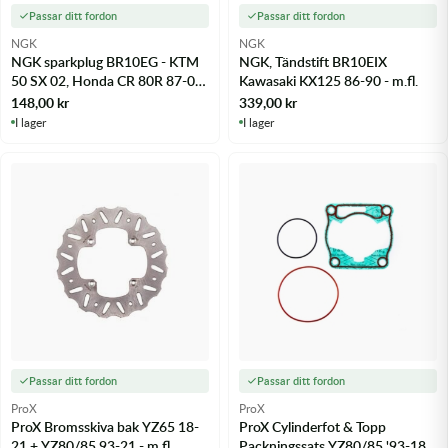
Passar ditt fordon
Passar ditt fordon
NGK
NGK
NGK sparkplug BR10EG - KTM
NGK, Tändstift BR10EIX
50 SX 02, Honda CR 80R 87-02
Kawasaki KX125 86-90 - m.fl.
m.fl.
148,00
kr
339,00
kr
I lager
I lager
Passar ditt fordon
Passar ditt fordon
ProX
ProX
ProX Bromsskiva bak YZ65 18-
ProX Cylinderfot & Topp
21 + YZ80/85 93-21 - m.fl.
Packningssats YZ80/85 '93-18 -