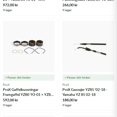
m.fl.
972,00
kr
266,00
kr
I lager
I lager
Passar ditt fordon
Passar ditt fordon
ProX
ProX
ProX Gaffelbussningar
ProX Gasvajer YZ85 '02-18 -
Framgaffel YZ80 '93-01 + YZ85
Yamaha YZ 85 02-18
'02-19 - m.fl.
592,00
kr
188,00
kr
I lager
I lager