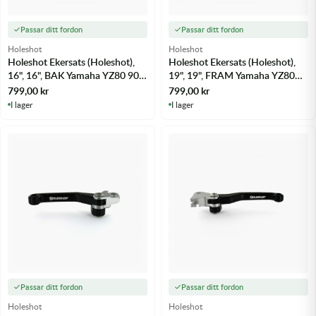
Passar ditt fordon
Passar ditt fordon
Holeshot
Holeshot
Holeshot Ekersats (Holeshot),
Holeshot Ekersats (Holeshot),
16", 16", BAK Yamaha YZ80 90-
19", 19", FRAM Yamaha YZ80
01 - m.fl.
90-01 - m.fl.
799,00
kr
799,00
kr
I lager
I lager
Passar ditt fordon
Passar ditt fordon
Holeshot
Holeshot