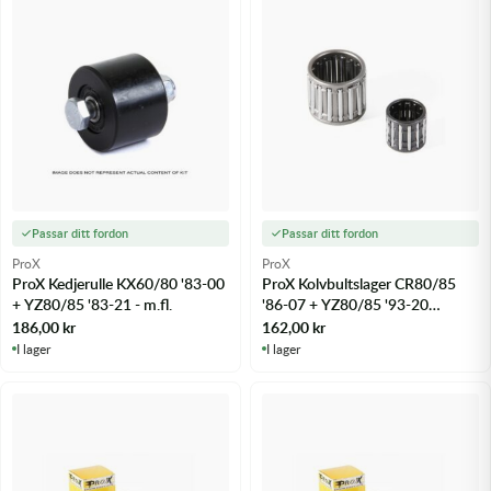
Passar ditt fordon
Passar ditt fordon
ProX
ProX
ProX Kedjerulle KX60/80 '83-00
ProX Kolvbultslager CR80/85
+ YZ80/85 '83-21 - m.fl.
'86-07 + YZ80/85 '93-20
+KTM85SX 03-20 - m.fl.
186,00
kr
162,00
kr
I lager
I lager