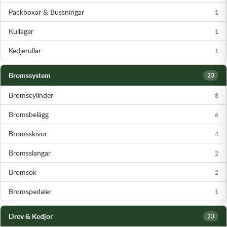
Transmission & Drivlina
Packboxar & Bussningar
1
Kullager
Vagnar
1
Kedjerullar
1
Variatordelar
Bromssystem
23
Vinschar & Tillbehör
Bromscylinder
8
Vinterprodukter
Bromsbelägg
6
Bromsskivor
4
Bromsslangar
2
Bromsok
2
Bromspedaler
1
Drev & Kedjor
23