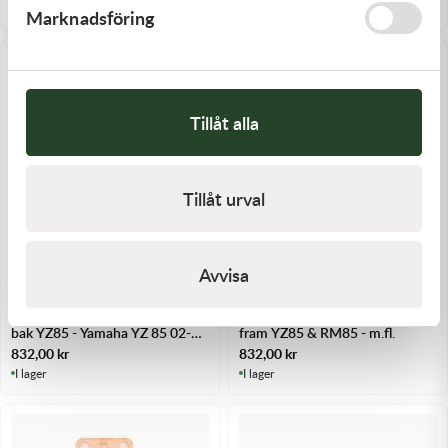
I lager
I lager
Marknadsföring
Tillåt alla
Tillåt urval
Passar ditt fordon
Passar ditt fordon
Avvisa
Moto-Master
Moto-Master
Moto-Master Nitro Bromsskiva
Moto-Master Nitro Bromsskiva
bak YZ85 - Yamaha YZ 85 02-25
fram YZ85 & RM85 - m.fl.
m.fl.
832,00
kr
832,00
kr
I lager
I lager