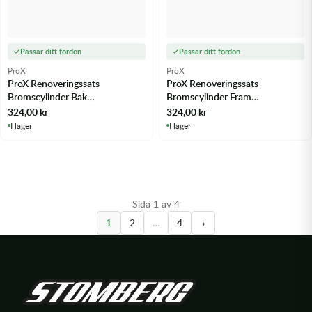
Passar ditt fordon
Passar ditt fordon
ProX
ProX
ProX Renoveringssats
ProX Renoveringssats
Bromscylinder Bak
Bromscylinder Fram
CR125/250/500 '87-01 - m.fl.
CR125/250/500 '99-07 - m.fl.
324,00
kr
324,00
kr
I lager
I lager
Sida 1 av 4
›
1
2
…
4