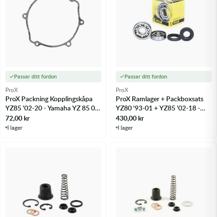
Passar ditt fordon
Passar ditt fordon
ProX
ProX
ProX Packning Kopplingskåpa
ProX Ramlager + Packboxsats
YZ85 '02-20 - Yamaha YZ 85 02-
YZ80 '93-01 + YZ85 '02-18 -
21
m.fl.
72,00
kr
430,00
kr
I lager
I lager