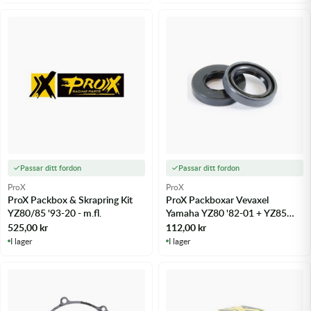
Passar ditt fordon
Passar ditt fordon
ProX
ProX
ProX Packbox & Skrapring Kit
ProX Packboxar Vevaxel
YZ80/85 '93-20 - m.fl.
Yamaha YZ80 '82-01 + YZ85
'02-16 - m.fl.
525,00
kr
112,00
kr
I lager
I lager