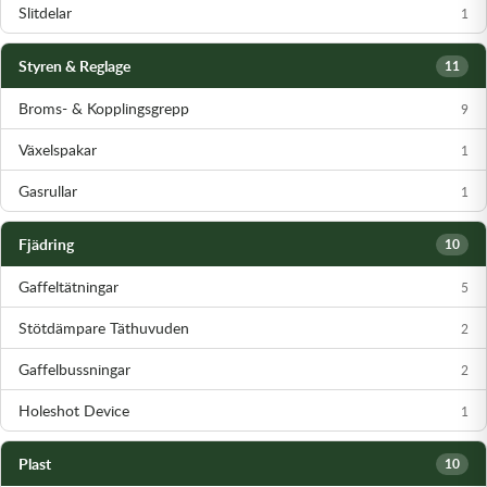
Slitdelar
1
Styren & Reglage
11
Broms- & Kopplingsgrepp
9
Växelspakar
1
Gasrullar
1
Fjädring
10
Gaffeltätningar
5
Stötdämpare Täthuvuden
2
Gaffelbussningar
2
Holeshot Device
1
Plast
10