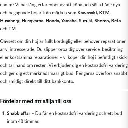
damm? Vi har lång erfarenhet av att köpa och sälja både nya
Olja MC
Skydd
Fjädring
Mopedslang
Kylarvätska
Chassidelar
Trail
Kawasaki, KTM,
och begagnade hojar från märken som
Husaberg, Husqvarna, Honda, Yamaha, Suzuki, Sherco, Beta
Vätskesystem
Hjul
Mousse
Luftfilterolja & Rengöring
Drivremmar & Variatorremmar
Slangar
TM
och
.
Lagersatser
Slang
Oljepaket
Eldelar
Oavsett om din hoj är fullt körduglig eller behöver reparationer
är vi intresserade. Du slipper oroa dig över service, besiktning
Motordelar & Filter
Trialdäck
Sprayer
Fjädring
eller kostsamma reparationer – vi köper din hoj i befintligt skick
Plast
Tubliss
Tvätt & Rengöring
Hytter & Flaklock
och tar hand om resten. Vi erbjuder dig en kostnadsfri värdering
och ger dig ett marknadsmässigt bud. Pengarna överförs snabbt
Styren & Reglage
Växellådsolja
Karossdelar & Tillbehör
och smidigt direkt till ditt bankkonto.
Övriga Kemprodukter
Kyl- & värmesystemdelar
Fördelar med att sälja till oss
Motordelar
Snabb affär
– Du får en kostnadsfri värdering och ett bud
Styren & Tillbehör
inom 48 timmar.