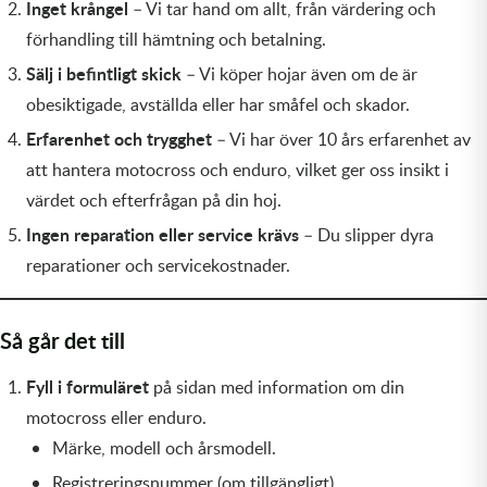
Inget krångel
– Vi tar hand om allt, från värdering och
Transmission & Drivlina
förhandling till hämtning och betalning.
Vagnar
Sälj i befintligt skick
– Vi köper hojar även om de är
obesiktigade, avställda eller har småfel och skador.
Variatordelar
Erfarenhet och trygghet
– Vi har över 10 års erfarenhet av
att hantera motocross och enduro, vilket ger oss insikt i
Vinschar & Tillbehör
värdet och efterfrågan på din hoj.
Vinterprodukter
Ingen reparation eller service krävs
– Du slipper dyra
reparationer och servicekostnader.
Så går det till
Fyll i formuläret
på sidan med information om din
motocross eller enduro.
Märke, modell och årsmodell.
Registreringsnummer (om tillgängligt).