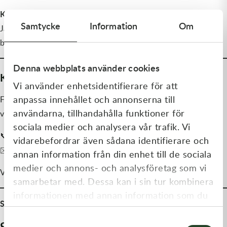
Kan ni hämta min hoj?
Samtycke
Information
Om
Ja, vi kan ordna hämtning av din hoj, oavsett var i Sverige du
befinner dig. Kontakta oss för mer information.
Denna webbplats använder cookies
Kontakta oss för en snabb affär
Vi använder enhetsidentifierare för att
anpassa innehållet och annonserna till
Fyll i formuläret eller kontakta oss direkt för en kostnadsfri
användarna, tillhandahålla funktioner för
värdering av din motocross eller enduro.
sociala medier och analysera vår trafik. Vi
Telefon:
📞
0500 – 46 19 50
vidarebefordrar även sådana identifierare och
E-post:
✉️
info
@stomberg.se
annan information från din enhet till de sociala
medier och annons- och analysföretag som vi
Vi ser fram emot att göra en trygg och enkel affär med dig!
samarbetar med. Dessa kan i sin tur kombinera
informationen med annan information som du
Sälj din motocross eller enduro – snabbt och enkelt!
har tillhandahållit eller som de har samlat in
Samtyckesval
när du har använt deras tjänster.
Sälja hoj