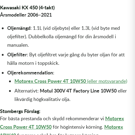
Olja MC
Kawasaki KX 450 (4-takt)
Skydd
Fjädring
Mopedslang
Kylarvätska
Chassidelar
Trail
Årsmodeller 2006–2021
Vätskesystem
Hjul
Mousse
Luftfilterolja & Rengöring
Drivremmar & Variatorremmar
Slangar
Oljemängd
: 1.1L (vid oljebyte) eller 1.3L (vid byte med
oljefilter). Dubbelkolla oljemängd för din årsmodell i
Lagersatser
Slang
Oljepaket
Eldelar
manualen.
Motordelar & Filter
Trialdäck
Sprayer
Fjädring
Oljefilter
: Byt oljefiltret varje gång du byter oljan för att
hålla motorn i toppskick.
Plast
Tubliss
Tvätt & Rengöring
Hytter & Flaklock
Oljerekommendation
:
Motorex Cross Power 4T 10W50
(eller motsvarande)
Styren & Reglage
Växellådsolja
Karossdelar & Tillbehör
Motul 300V 4T Factory Line 10W50
Alternativt:
eller
Övriga Kemprodukter
Kyl- & värmesystemdelar
likvärdig högkvalitativ olja.
Motordelar
Stombergs Förslag:
Motorex
För bästa prestanda och skydd rekommenderar vi
Styren & Tillbehör
Cross Power 4T 10W50
Motorex
för högintensiv körning.