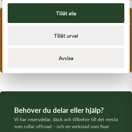
Tillåt alla
SERVICE & OLJA
Tillåt urval
Dags för oljebyte på din KTM 85 SX?
Dags för oljebyte på din KTM 85 SX? Hur mycket olja är det i
motorn på KTM 85 SX? Vilken olja skall…
Avvisa
1 min läsning
Läs guide
Behöver du delar eller hjälp?
Vi har reservdelar, däck och tillbehör till det mesta
som rullar offroad – och en verkstad som fixar