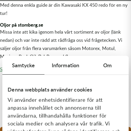
Med denna enkla guide är din Kawasaki KX 450 redo för en ny
tur!
Oljor på stomberg.se
Missa inte att kika igenom hela vårt sortiment av oljor (länk
nedan) och var inte rädd att rådfråga oss vid frågetecken. Vi
säljer oljor från flera varumärken såsom Motorex, Motul,
Maxima, Rock Oil, Bel-Ray med flera.
Samtycke
Information
Om
Se sortiment med olja och smörjmedel på stomberg.se.
Denna webbplats använder cookies
Vi använder enhetsidentifierare för att
anpassa innehållet och annonserna till
Fler guider
användarna, tillhandahålla funktioner för
sociala medier och analysera vår trafik. Vi