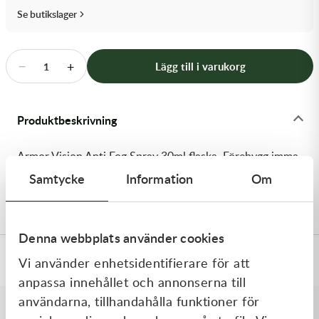
Transmission & Drivlina
Se butikslager
Vagnar
−
+
Lägg till i varukorg
1
Variatordelar
Vinschar & Tillbehör
Produktbeskrivning
Vinterprodukter
Armor Vision Anti Fog Spray 30ml flaska. Förebygg imma
på dina crossglasögon eller enduroglasögon. Framförallt
Samtycke
Information
Om
effektivt på höst, vinter och vår.
Denna webbplats använder cookies
Specifikationer
Vi använder enhetsidentifierare för att
anpassa innehållet och annonserna till
användarna, tillhandahålla funktioner för