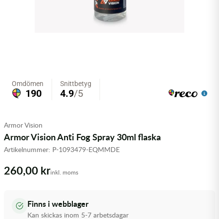
Olja MC
Skydd
Fjädring
Mopedslang
Kylarvätska
Chassidelar
Trail
Vätskesystem
Hjul
Mousse
Luftfilterolja & Rengöring
Drivremmar & Variatorremmar
Slangar
Lagersatser
Slang
Oljepaket
Eldelar
Motordelar & Filter
Trialdäck
Sprayer
Fjädring
Plast
Tubliss
Tvätt & Rengöring
Hytter & Flaklock
Armor Vision
Styren & Reglage
Växellådsolja
Karossdelar & Tillbehör
Armor Vision Anti Fog Spray 30ml flaska
Artikelnummer:
P-1093479-EQMMDE
Övriga Kemprodukter
Kyl- & värmesystemdelar
260,00 kr
inkl. moms
Motordelar
Styren & Tillbehör
Finns i webblager
Kan skickas inom 5-7 arbetsdagar