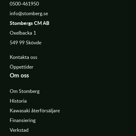
0500-461950
info@stomberg.se
Stombergs CM AB
Oxelbacka 1
549 99 Skövde
Kontakta oss
Öppettider
Om oss
Om Stomberg
Historia
Kawasaki återförsäljare
Finansiering
Verkstad