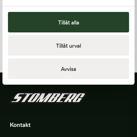
Tillåt alla
Scott
100%
Tillåt urval
Works 50mm Supplyside
Roll-Off Rullar 100% Armega
Canister 1size
Forecast 50mm 6-pack
249,00
kr
219,00
kr
Slut i lager
I lager
Avvisa
Kontakt