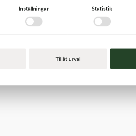
Inställningar
Statistik
K-Tech
Stötdämparfjäder 75-78-81N WP EXC 17-23, Vit
1 295,00
kr
I lager
Tillåt urval