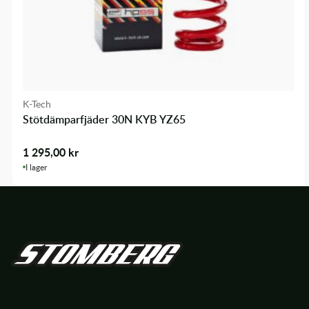
K-Tech
Stötdämparfjäder 30N KYB YZ65
1 295,00
kr
I lager