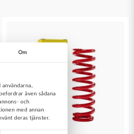
Om
l användarna,
rebefordrar även sådana
 annons- och
ationen med annan
nvänt deras tjänster.