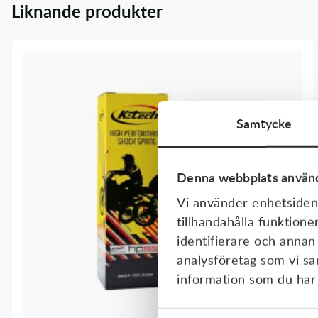
Liknande produkter
Transmission & Drivlina
Vagnar
Variatordelar
Vinschar & Tillbehör
Samtycke
Vinterprodukter
Denna webbplats använd
Vi använder enhetsident
tillhandahålla funktione
identifierare och annan
analysföretag som vi s
information som du har t
Samtyckesval