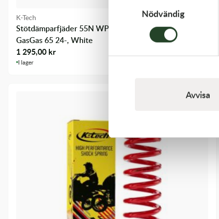
Nödvändig
K-Tech
Stötdämparfjäder 55N WP SX 65 24-, TC65 24-,
GasGas 65 24-, White
1 295,00
kr
I lager
Avvisa