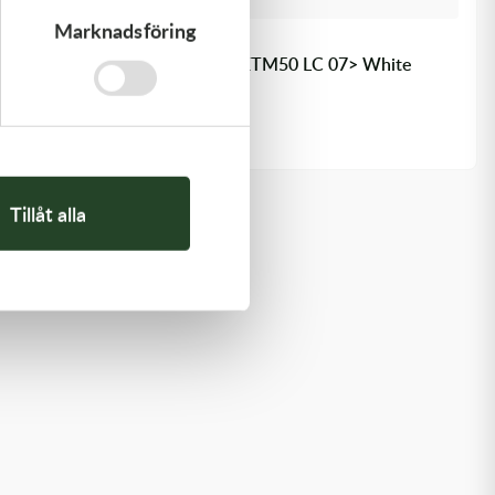
Marknadsföring
K-Tech
Stötdämparfjäder 25N WP KTM50 LC 07> White
1 295,00
kr
Slut i lager
Tillåt alla