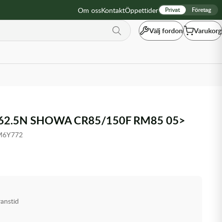
Om oss
Kontakt
Öppettider
Privat
Företag
Välj fordon
Varukorg
r 62.5N SHOWA CR85/150F RM85 05>
M6Y772
ranstid