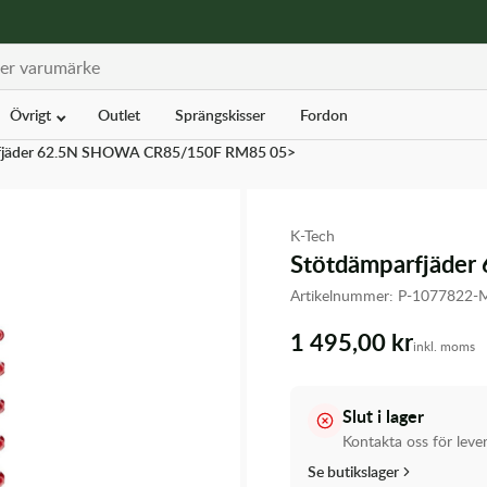
Övrigt
Outlet
Sprängskisser
Fordon
fjäder 62.5N SHOWA CR85/150F RM85 05>
K-Tech
Stötdämparfjäde
Artikelnummer:
P-1077822-
1 495,00 kr
inkl. moms
Slut i lager
Kontakta oss för leve
Se butikslager