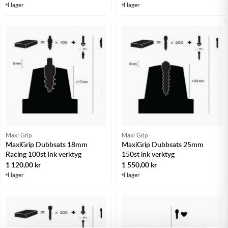
I lager
I lager
Maxi Grip
Maxi Grip
MaxiGrip Dubbsats 18mm
MaxiGrip Dubbsats 25mm
Racing 100st Ink verktyg
150st ink verktyg
1 120,00
kr
1 550,00
kr
I lager
I lager