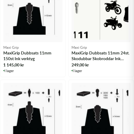
Olja MC
Skydd
Fjädring
Mopedslang
Kylarvätska
Chassidelar
Trail
Vätskesystem
Hjul
Mousse
Luftfilterolja & Rengöring
Drivremmar & Variatorremmar
Slangar
Lagersatser
Slang
Oljepaket
Eldelar
Maxi Grip
Maxi Grip
Motordelar & Filter
Trialdäck
Sprayer
Fjädring
MaxiGrip Dubbsats 11mm
MaxiGrip Dubbsats 11mm 24st.
150st Ink verktyg
Skodubbar Skobroddar Ink
verktyg
1 145,00
kr
249,00
kr
Plast
Tubliss
Tvätt & Rengöring
Hytter & Flaklock
I lager
I lager
Styren & Reglage
Växellådsolja
Karossdelar & Tillbehör
Övriga Kemprodukter
Kyl- & värmesystemdelar
Motordelar
Styren & Tillbehör