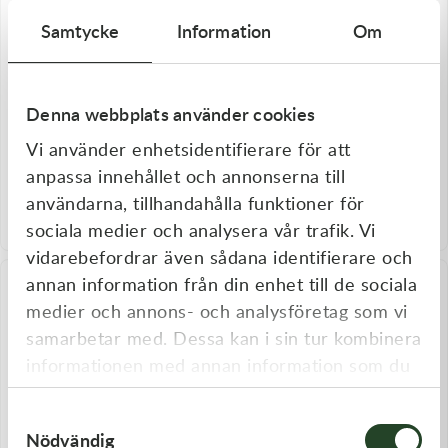
Samtycke
Information
Om
Denna webbplats använder cookies
Vi använder enhetsidentifierare för att
Maxi Grip
Maxi Grip
MaxiGrip Dubbsats 30mm
MaxiGrip Dubbsats 8mm 24st.
anpassa innehållet och annonserna till
150st ink verktyg
Skodubbar Skobroddar Ink
användarna, tillhandahålla funktioner för
verktyg
1 620,00
kr
249,00
kr
sociala medier och analysera vår trafik. Vi
I lager
I lager
vidarebefordrar även sådana identifierare och
annan information från din enhet till de sociala
medier och annons- och analysföretag som vi
samarbetar med. Dessa kan i sin tur kombinera
informationen med annan information som du
har tillhandahållit eller som de har samlat in
Samtyckesval
när du har använt deras tjänster.
Nödvändig