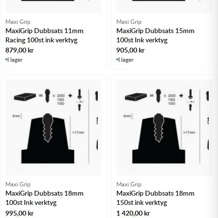
Transmission & Drivlina
Maxi Grip
Maxi Grip
Vagnar
MaxiGrip Dubbsats 11mm
MaxiGrip Dubbsats 15mm
Racing 100st ink verktyg
100st Ink verktyg
879,00
kr
905,00
kr
Variatordelar
I lager
I lager
Vinschar & Tillbehör
Vinterprodukter
Maxi Grip
Maxi Grip
MaxiGrip Dubbsats 18mm
MaxiGrip Dubbsats 18mm
100st Ink verktyg
150st ink verktyg
995,00
kr
1 420,00
kr