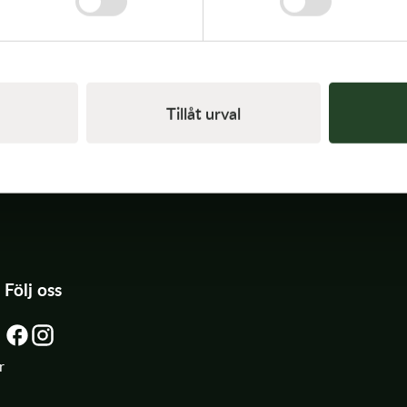
V
M
Tillåt urval
Följ oss
r