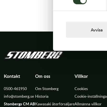
Transmission & Drivlina
Vagnar
Variatordelar
Avvisa
Vinschar & Tillbehör
Vinterprodukter
Kontakt
Om oss
Villkor
0500-461950
Om Stomberg
Cookies
info@stomberg.se
Historia
Cookie-inställninga
Stombergs CM AB
Kawasaki återförsäljare
Allmänna villkor