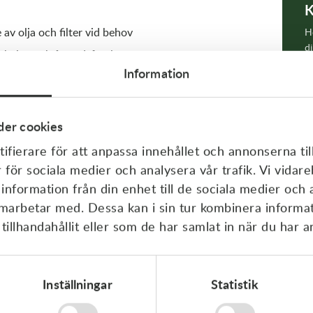
K
 av olja och filter vid behov
Hö
di
ökning och åtgärdsförslag
Information
er cookies
ifierare för att anpassa innehållet och annonserna til
FLER
r för sociala medier och analysera vår trafik. Vi vida
G
 information från din enhet till de sociala medier och
amarbetar med. Dessa kan i sin tur kombinera inform
sningar, o-ringar och olja m.m. tillkommer. Vi reserverar
S
illhandahållit eller som de har samlat in när du har a
K
Inställningar
Statistik
K