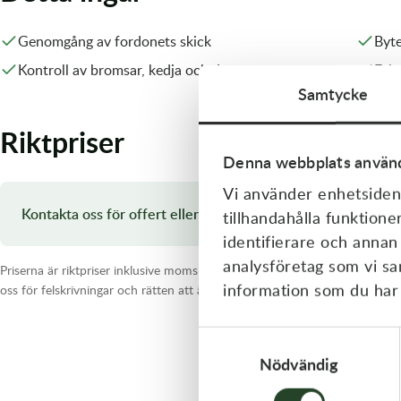
Olja MC
Skydd
Fjädring
Mopedslang
Kylarvätska
Chassidelar
Trail
Genomgång av fordonets skick
Byte
Kontroll av bromsar, kedja och drev
Fels
Vätskesystem
Hjul
Mousse
Luftfilterolja & Rengöring
Drivremmar & Variatorremmar
Slangar
Samtycke
Lagersatser
Slang
Oljepaket
Eldelar
Riktpriser
Motordelar & Filter
Trialdäck
Sprayer
Fjädring
Denna webbplats använd
Vi använder enhetsident
Plast
Tubliss
Tvätt & Rengöring
Hytter & Flaklock
Kontakta oss för offert eller prisuppgift.
tillhandahålla funktione
identifierare och annan
Styren & Reglage
Växellådsolja
Karossdelar & Tillbehör
analysföretag som vi s
Priserna är riktpriser inklusive moms. Kostnader för delar, packningar, bus
Övriga Kemprodukter
Kyl- & värmesystemdelar
information som du har t
oss för felskrivningar och rätten att ändra priser och specifikationer.
Motordelar
Samtyckesval
Nödvändig
Styren & Tillbehör