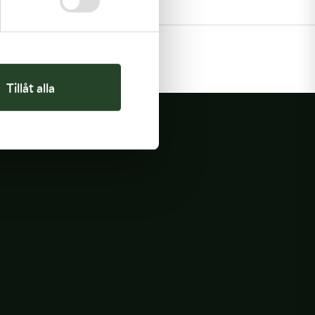
evstakebyte
otorrenovering
Tillåt alla