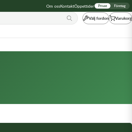
Om oss
Kontakt
Öppettider
Privat
Företag
Välj fordon
Varukorg