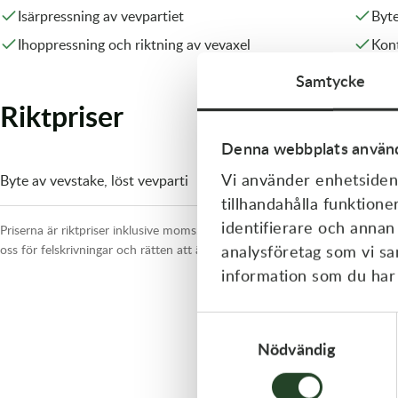
Isärpressning av vevpartiet
Byte
Olja MC
Skydd
Fjädring
Mopedslang
Kylarvätska
Chassidelar
Trail
Ihoppressning och riktning av vevaxel
Kont
Vätskesystem
Hjul
Mousse
Luftfilterolja & Rengöring
Drivremmar & Variatorremmar
Slangar
Samtycke
Riktpriser
Lagersatser
Slang
Oljepaket
Eldelar
Denna webbplats använd
Motordelar & Filter
Trialdäck
Sprayer
Fjädring
Vi använder enhetsident
Byte av vevstake, löst vevparti
Plast
Tubliss
Tvätt & Rengöring
Hytter & Flaklock
tillhandahålla funktione
identifierare och annan
Priserna är riktpriser inklusive moms. Kostnader för delar, packningar, bus
Styren & Reglage
Växellådsolja
Karossdelar & Tillbehör
analysföretag som vi s
oss för felskrivningar och rätten att ändra priser och specifikationer.
information som du har t
Övriga Kemprodukter
Kyl- & värmesystemdelar
Samtyckesval
Motordelar
Nödvändig
Styren & Tillbehör