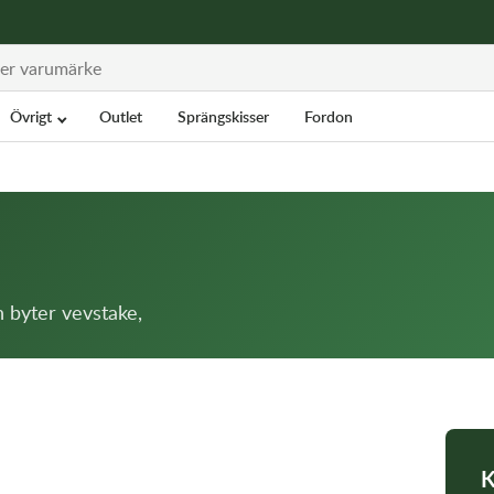
Övrigt
Outlet
Sprängskisser
Fordon
h byter vevstake,
K