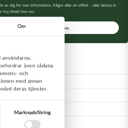
r av dig för mer information, frågor eller en offert – eller lämna in
n hoj direkt hos oss.
Om
Kontakta oss
 VERKSTADSTJÄNSTER
l användarna,
rebefordrar även sådana
affelservice
 annons- och
ationen med annan
tötdämparservice
nvänt deras tjänster.
olvbyte 2-takt
olvbyte 4-takt
Marknadsföring
otorrenovering