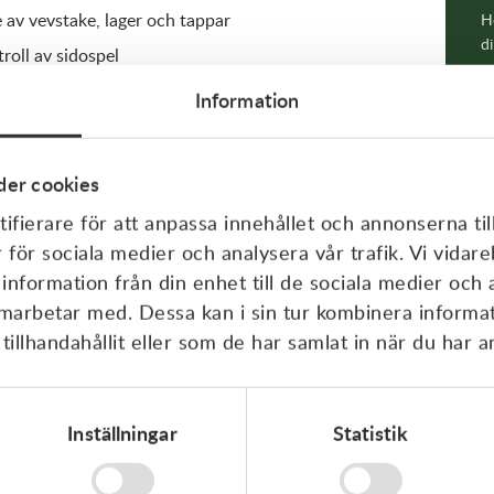
 av vevstake, lager och tappar
Hö
di
roll av sidospel
Information
er cookies
FLER
ifierare för att anpassa innehållet och annonserna til
1000 kr
r för sociala medier och analysera vår trafik. Vi vida
G
 information från din enhet till de sociala medier och
sningar, o-ringar och olja m.m. tillkommer. Vi reserverar
amarbetar med. Dessa kan i sin tur kombinera inform
S
illhandahållit eller som de har samlat in när du har a
K
K
Inställningar
Statistik
M