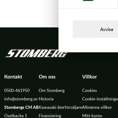
Transmission & Drivlina
Vagnar
Avvisa
Variatordelar
Vinschar & Tillbehör
Vinterprodukter
Kontakt
Om oss
Villkor
0500-461950
Om Stomberg
Cookies
info@stomberg.se
Historia
Cookie-inställninga
Stombergs CM AB
Kawasaki återförsäljare
Allmänna villkor
Oxelbacka 1
Finansiering
Mitt konto